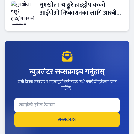
गुमखोला थाङ्कुरे हाइड्रोपावरको
आईपीओ निष्कासनका लागि आरबीबी
मर्चेन्ट नियुक्त
न्युजलेटर सब्सक्राइब गर्नुहोस्
हाम्रो दैनिक समाचार र महत्त्वपूर्ण अपडेटहरू सिधै तपाईंको इमेलमा प्राप्त
गर्नुहोस्।
सब्सक्राइब