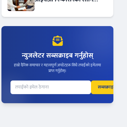
आरबीबी मर्चेन्ट नियुक्त
न्युजलेटर सब्सक्राइब गर्नुहोस्
हाम्रो दैनिक समाचार र महत्त्वपूर्ण अपडेटहरू सिधै तपाईंको इमेलमा
प्राप्त गर्नुहोस्।
सब्सक्राइब