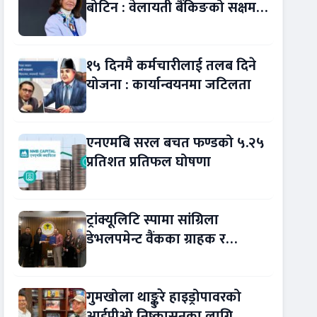
बोटिन : वेलायती बैंकिङको सक्षम
नेतृत्व !
१५ दिनमै कर्मचारीलाई तलब दिने
योजना : कार्यान्वयनमा जटिलता
एनएमबि सरल बचत फण्डको ५.२५
प्रतिशत प्रतिफल घोषणा
ट्रांक्यूलिटि स्पामा सांग्रिला
डेभलपमेन्ट वैंकका ग्राहक र
कर्मचारीले छुट पाउने
गुमखोला थाङ्कुरे हाइड्रोपावरको
आईपीओ निष्कासनका लागि