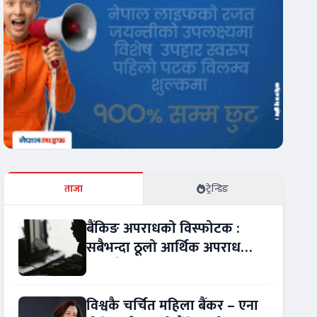
ताजा
ट्रेन्डिङ
बैंकिङ अपराधको विस्फोटक :
सबैभन्दा ठूलो आर्थिक अपराध
बन्यो बैंकिङ कसुर
विश्वकै चर्चित महिला बैंकर – एना