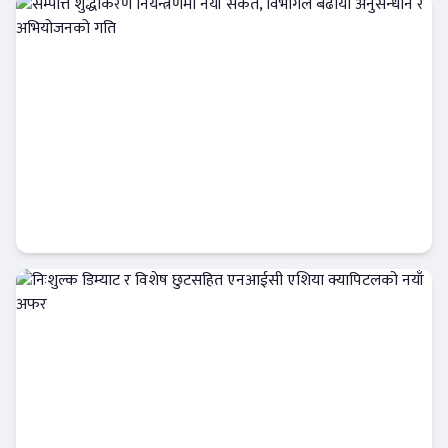
फिन–टेक
सम्पत्ति शुद्धीकरण नियन्त्रणमा नयाँ संकेत, विभागले
बढायो अनुसन्धान र अभियोजनको गति
अर्थतन्त्र