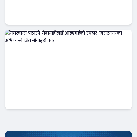
निःशुल्क डिम्याट र विशेष छुटसहित एनआईसी
एशिया क्यापिटलको नयाँ अफर
बैंक-वित्त
रेमिट्यान्स पठाउने सेवाग्राहीलाई आइएमईको उपहार,
विराटनगरका अभिषेकले जिते बीवाइडी कार
अटो-मार्केट