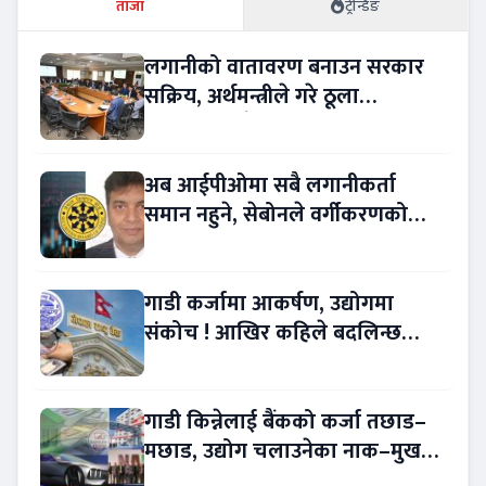
ताजा
ट्रेन्डिङ
लगानीको वातावरण बनाउन सरकार
सक्रिय, अर्थमन्त्रीले गरे ठूला
लगानीकर्तासँग छलफल
अब आईपीओमा सबै लगानीकर्ता
समान नहुने, सेबोनले वर्गीकरणको
प्रस्ताव अघि सार्‍यो
गाडी कर्जामा आकर्षण, उद्योगमा
संकोच ! आखिर कहिले बदलिन्छ
अर्थनीति ?
गाडी किन्नेलाई बैंकको कर्जा तछाड–
मछाड, उद्योग चलाउनेका नाक–मुख
सुके