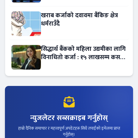
खराब कर्जाको दवावमा बैंकिङ क्षेत्र
धर्मराउँदै
सिद्धार्थ बैंकको महिला उद्यमीका लागि
विनाधितो कर्जा : १५ लाखसम्म कसरी
लिने ?
न्युजलेटर सब्सक्राइब गर्नुहोस्
हाम्रो दैनिक समाचार र महत्त्वपूर्ण अपडेटहरू सिधै तपाईंको इमेलमा प्राप्त
गर्नुहोस्।