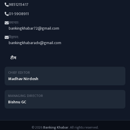
9851215417
01-5908911
समाचार:
bankingkhabar72@gmail.com
विज्ञापन:
bankingkhabaradv@gmail.com
टीम
CHIEF EDITOR
Madhav Nirdosh
MANAGING DIRECTOR
Bishnu GC
© 2026
Banking Khabar
. All rights reserved.