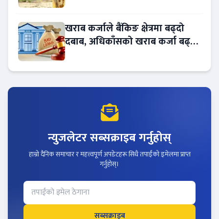
बढ्दै
खराब कर्जाले बैंकिङ क्षेत्रमा बढ्दो
दबाब, अधिकाँसको खराब कर्जा बढ्दो
!
न्युजलेटर सब्सक्राइब गर्नुहोस्
हाम्रो दैनिक समाचार र महत्त्वपूर्ण अपडेटहरू सिधै तपाईंको इमेलमा प्राप्त
गर्नुहोस्।
सब्सक्राइब