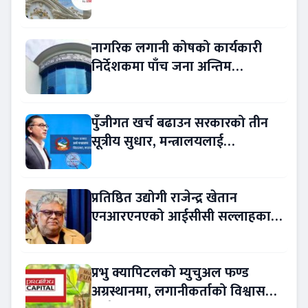
विवरण अप्रमाणित !
नागरिक लगानी कोषको कार्यकारी
निर्देशकमा पाँच जना अन्तिम
प्रतिस्पर्धामा
पुँजीगत खर्च बढाउन सरकारको तीन
सूत्रीय सुधार, मन्त्रालयलाई
रकमान्तरको अधिकार
प्रतिष्ठित उद्योगी राजेन्द्र खेतान
एनआरएनएको आईसीसी सल्लाहकार
नियुक्त
प्रभु क्यापिटलको म्युचुअल फण्ड
अग्रस्थानमा, लगानीकर्ताको विश्वास