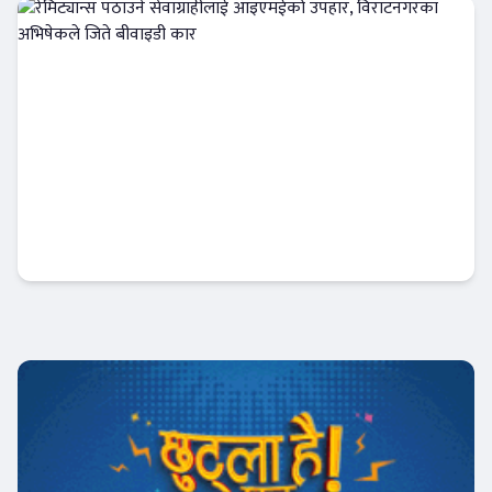
बैंक-वित्त
रेमिट्यान्स पठाउने सेवाग्राहीलाई आइएमईको उपहार,
विराटनगरका अभिषेकले जिते बीवाइडी कार
अटो-मार्केट