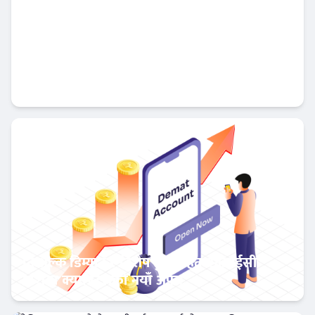
सम्पत्ति शुद्धीकरण नियन्त्रणमा नयाँ संकेत, विभागले
बढायो अनुसन्धान र अभियोजनको गति
अर्थतन्त्र
निःशुल्क डिम्याट र विशेष छुटसहित एनआईसी
एशिया क्यापिटलको नयाँ अफर