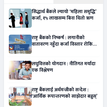
सिद्धार्थ बैंकले ल्यायो ‘महिला समृद्धि’
कर्जा, १५ लाखसम्म बिना धितो ऋण
राष्ट्र बैंकको निष्कर्ष : लगानीको
वातावरण नहुँदा कर्जा विस्तार रोकियो
!
लघुवित्तको योगदान : नीतिगत मर्यादा
एक विश्लेषण
राष्ट्र बैंकलाई अर्थमन्त्रीको सन्देश :
‘आर्थिक रूपान्तरणको साझेदार बन्नुस्’