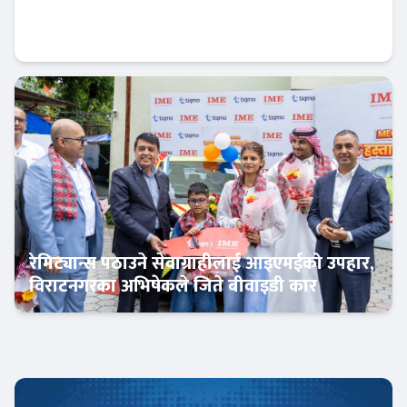
निःशुल्क डिम्याट र विशेष छुटसहित एनआईसी
एशिया क्यापिटलको नयाँ अफर
बैंक-वित्त
रेमिट्यान्स पठाउने सेवाग्राहीलाई आइएमईको उपहार,
विराटनगरका अभिषेकले जिते बीवाइडी कार
अटो-मार्केट