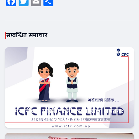
Facebook
Twitter
Email
Share
सम्बन्धित समाचार
सेयरधनीलाई आईसीएफसी फाइनान्सको सचेतना:
बाँकी लाभांश समयमै लिन आग्रह
फिन–टेक