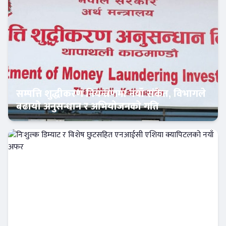
सम्पत्ति शुद्धीकरण नियन्त्रणमा नयाँ संकेत, विभागले
बढायो अनुसन्धान र अभियोजनको गति
अर्थतन्त्र