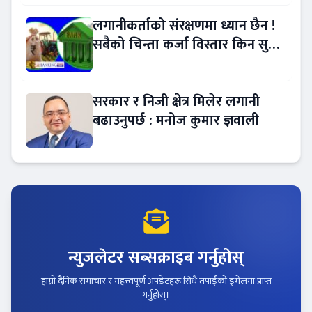
लगानीकर्ताको संरक्षणमा ध्यान छैन !
सबैको चिन्ता कर्जा विस्तार किन सुस्त
?
सरकार र निजी क्षेत्र मिलेर लगानी
बढाउनुपर्छ : मनोज कुमार ज्ञवाली
न्युजलेटर सब्सक्राइब गर्नुहोस्
हाम्रो दैनिक समाचार र महत्त्वपूर्ण अपडेटहरू सिधै तपाईंको इमेलमा प्राप्त
गर्नुहोस्।