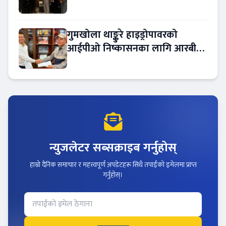
गुमखोला थाङ्कुरे हाइड्रोपावरको
आईपीओ निष्कासनका लागि आरबीबी
मर्चेन्ट नियुक्त
न्युजलेटर सब्सक्राइब गर्नुहोस्
हाम्रो दैनिक समाचार र महत्त्वपूर्ण अपडेटहरू सिधै तपाईंको इमेलमा प्राप्त
गर्नुहोस्।