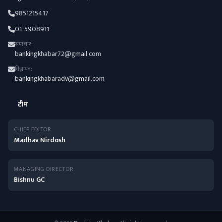
9851215417
01-5908911
समाचार:
bankingkhabar72@gmail.com
विज्ञापन:
bankingkhabaradv@gmail.com
टीम
CHIEF EDITOR
Madhav Nirdosh
MANAGING DIRECTOR
Bishnu GC