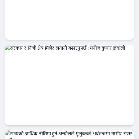
सिद्धार्थ बैंकले ल्यायो ‘महिला समृद्धि’ कर्जा, १५
लाखसम्म बिना धितो ऋण
Banner News
सरकार र निजी क्षेत्र मिलेर लगानी बढाउनुपर्छ :
मनोज कुमार ज्ञवाली
Banner News