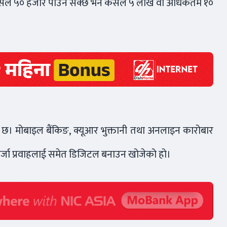
 कसैले ५० हजार पाउन सक्छ भने कसैले ५ लाख वा अधिकतम १०
ो छ। मोबाइल बैंकिङ, क्यूआर भुक्तानी तथा अनलाइन कारोबार
कले कर्जा प्रवाहलाई समेत डिजिटल बनाउन खोजेको हो।