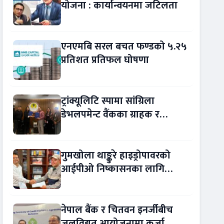
योजना : कार्यान्वयनमा जटिलता
एनएमबि सरल बचत फण्डको ५.२५
प्रतिशत प्रतिफल घोषणा
ट्रांक्यूलिटि स्पामा सांग्रिला
डेभलपमेन्ट वैंकका ग्राहक र
कर्मचारीले छुट पाउने
गुमखोला थाङ्कुरे हाइड्रोपावरको
आईपीओ निष्कासनका लागि
आरबीबी मर्चेन्ट नियुक्त
नेपाल बैंक र चितवन इनर्जीबीच
जलविद्युत् आयोजनामा कर्जा