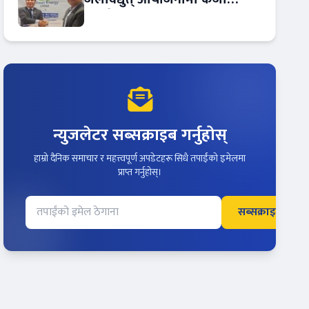
सम्झौता
न्युजलेटर सब्सक्राइब गर्नुहोस्
हाम्रो दैनिक समाचार र महत्त्वपूर्ण अपडेटहरू सिधै तपाईंको इमेलमा
प्राप्त गर्नुहोस्।
सब्सक्राइब