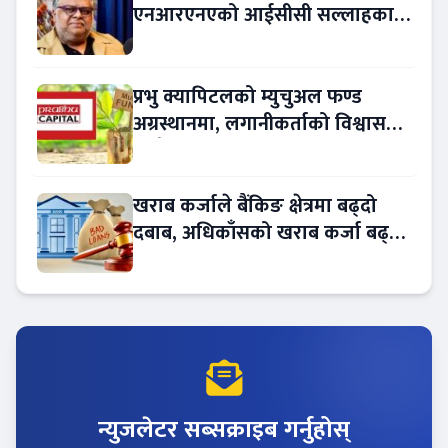
एनआरएनएको आईसीसी सल्लाहकार
नियुक्त
प्रभु क्यापिटलको म्युचुअल फण्ड
अग्रस्थानमा, लगानीकर्ताको विश्वास
बढ्दै
खराब कर्जाले बैंकिङ क्षेत्रमा बढ्दो
दबाब, अधिकाँसको खराब कर्जा बढ्दो
!
न्युजलेटर सब्सक्राइब गर्नुहोस्