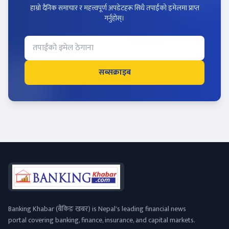
हाम्रो दैनिक समाचार र महत्त्वपूर्ण अपडेटहरू सिधै तपाईंको इमेलमा प्राप्त
गर्नुहोस्।
सब्सक्राइब
Banking Khabar (बैंकिङ खबर) is Nepal's leading financial news
portal covering banking, finance, insurance, and capital markets.