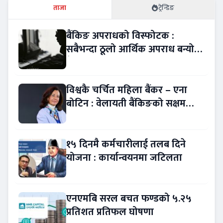
ताजा
ट्रेन्डिङ
बैंकिङ अपराधको विस्फोटक :
सबैभन्दा ठूलो आर्थिक अपराध बन्यो
बैंकिङ कसुर
विश्वकै चर्चित महिला बैंकर – एना
बोटिन : वेलायती बैंकिङको सक्षम
नेतृत्व !
१५ दिनमै कर्मचारीलाई तलब दिने
योजना : कार्यान्वयनमा जटिलता
एनएमबि सरल बचत फण्डको ५.२५
प्रतिशत प्रतिफल घोषणा