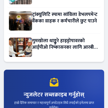
ट्रांक्यूलिटि स्पामा सांग्रिला डेभलपमेन्ट
वैंकका ग्राहक र कर्मचारीले छुट पाउने
गुमखोला थाङ्कुरे हाइड्रोपावरको
आईपीओ निष्कासनका लागि आरबीबी
मर्चेन्ट नियुक्त
न्युजलेटर सब्सक्राइब गर्नुहोस्
हाम्रो दैनिक समाचार र महत्त्वपूर्ण अपडेटहरू सिधै तपाईंको इमेलमा प्राप्त
गर्नुहोस्।