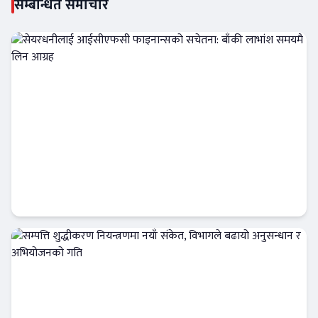
सम्बन्धित समाचार
सेयरधनीलाई आईसीएफसी फाइनान्सको सचेतना:
बाँकी लाभांश समयमै लिन आग्रह
फिन–टेक