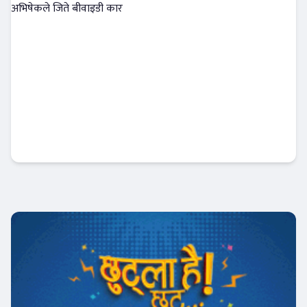
रेमिट्यान्स पठाउने सेवाग्राहीलाई आइएमईको उपहार,
विराटनगरका अभिषेकले जिते बीवाइडी कार
अटो-मार्केट