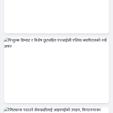
सम्पत्ति शुद्धीकरण नियन्त्रणमा नयाँ संकेत, विभागले
बढायो अनुसन्धान र अभियोजनको गति
अर्थतन्त्र
निःशुल्क डिम्याट र विशेष छुटसहित एनआईसी
एशिया क्यापिटलको नयाँ अफर
बैंक-वित्त