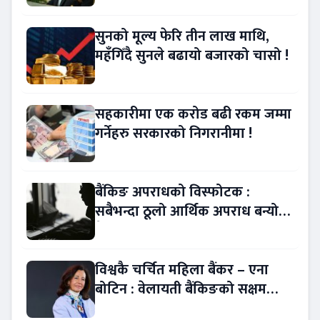
सुनको मूल्य फेरि तीन लाख माथि,
महँगिँदै सुनले बढायो बजारको चासो !
सहकारीमा एक करोड बढी रकम जम्मा
गर्नेहरु सरकारको निगरानीमा !
बैंकिङ अपराधको विस्फोटक :
सबैभन्दा ठूलो आर्थिक अपराध बन्यो
बैंकिङ कसुर
विश्वकै चर्चित महिला बैंकर – एना
बोटिन : वेलायती बैंकिङको सक्षम
नेतृत्व !