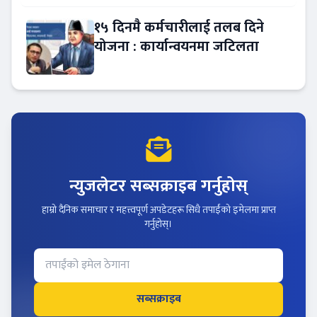
१५ दिनमै कर्मचारीलाई तलब दिने
योजना : कार्यान्वयनमा जटिलता
न्युजलेटर सब्सक्राइब गर्नुहोस्
हाम्रो दैनिक समाचार र महत्त्वपूर्ण अपडेटहरू सिधै तपाईंको इमेलमा प्राप्त
गर्नुहोस्।
सब्सक्राइब