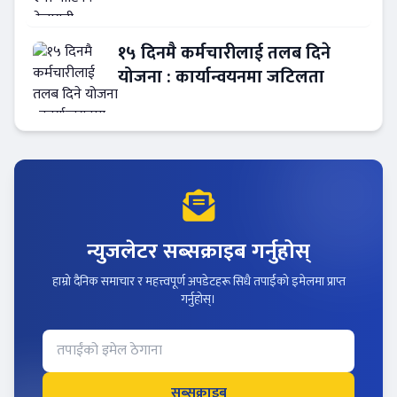
नेतृत्व !
१५ दिनमै कर्मचारीलाई तलब दिने
योजना : कार्यान्वयनमा जटिलता
न्युजलेटर सब्सक्राइब गर्नुहोस्
हाम्रो दैनिक समाचार र महत्त्वपूर्ण अपडेटहरू सिधै तपाईंको इमेलमा प्राप्त
गर्नुहोस्।
सब्सक्राइब