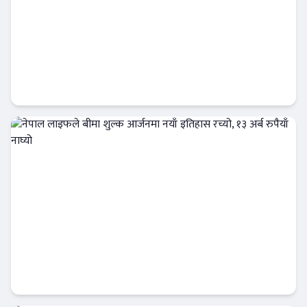
प्रिमियम आईपीओमा रोक, सर्वोच्चको ऐतिहासिक
आदेश
Banner News
नेपाल लाइफले बीमा शुल्क आर्जनमा नयाँ इतिहास
रच्यो, १३ अर्ब रुपैयाँ नाघ्यो