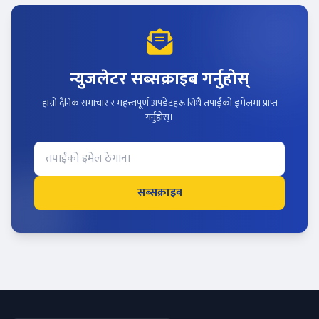
न्युजलेटर सब्सक्राइब गर्नुहोस्
हाम्रो दैनिक समाचार र महत्त्वपूर्ण अपडेटहरू सिधै तपाईंको इमेलमा प्राप्त
गर्नुहोस्।
सब्सक्राइब