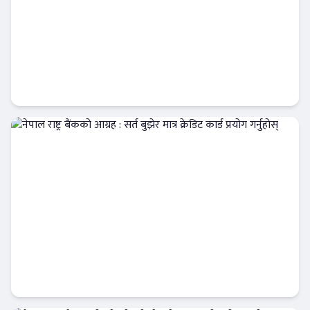
आईपीओ कि हकप्रद ? लगानीकर्ताले बुझ्नैपर्ने मुख्य
फरक :
क्यापिटल मार्केट
नेपाल राष्ट्र बैंकको आग्रह : सर्त बुझेर मात्र क्रेडिट कार्ड
प्रयोग गर्नुहोस्