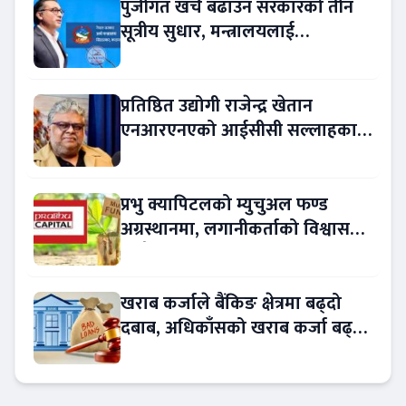
पुँजीगत खर्च बढाउन सरकारको तीन
सूत्रीय सुधार, मन्त्रालयलाई
रकमान्तरको अधिकार
प्रतिष्ठित उद्योगी राजेन्द्र खेतान
एनआरएनएको आईसीसी सल्लाहकार
नियुक्त
प्रभु क्यापिटलको म्युचुअल फण्ड
अग्रस्थानमा, लगानीकर्ताको विश्वास
बढ्दै
खराब कर्जाले बैंकिङ क्षेत्रमा बढ्दो
दबाब, अधिकाँसको खराब कर्जा बढ्दो
!