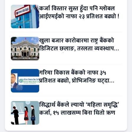
कर्जा विस्तार सुस्त हुँदा पनि ग्लोबल
आईएमईको नाफा २३ प्रतिशत बढ्यो !
खुला बजार कारोबारमा राष्ट्र बैंकको
डिजिटल छलाङ, तरलता व्यवस्थापन
थप प्रविधिमैत्री
गरिमा विकास बैंकको नाफा ३५
प्रतिशत बढ्यो, प्रोभिजनिङ घट्दा
आम्दानीमा छलाङ !
सिद्धार्थ बैंकले ल्यायो ‘महिला समृद्धि’
कर्जा, १५ लाखसम्म बिना धितो ऋण