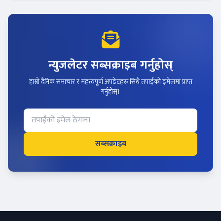
न्युजलेटर सब्सक्राइब गर्नुहोस्
हाम्रो दैनिक समाचार र महत्त्वपूर्ण अपडेटहरू सिधै तपाईंको इमेलमा प्राप्त
गर्नुहोस्।
सब्सक्राइब