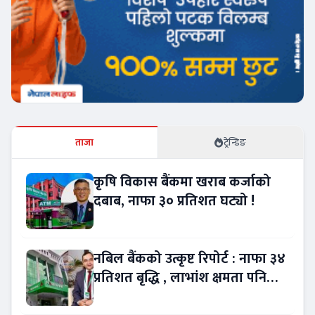
ताजा
ट्रेन्डिङ
कृषि विकास बैंकमा खराब कर्जाको
दबाब, नाफा ३० प्रतिशत घट्यो !
नबिल बैंकको उत्कृष्ट रिपोर्ट : नाफा ३४
प्रतिशत बृद्धि , लाभांश क्षमता पनि
बढ्यो !