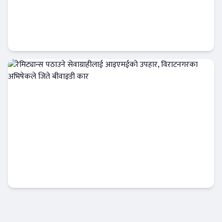
निःशुल्क डिम्याट र विशेष छुटसहित एनआईसी
एशिया क्यापिटलको नयाँ अफर
बैंक-वित्त
रेमिट्यान्स पठाउने सेवाग्राहीलाई आइएमईको उपहार,
विराटनगरका अभिषेकले जिते बीवाइडी कार
अटो-मार्केट