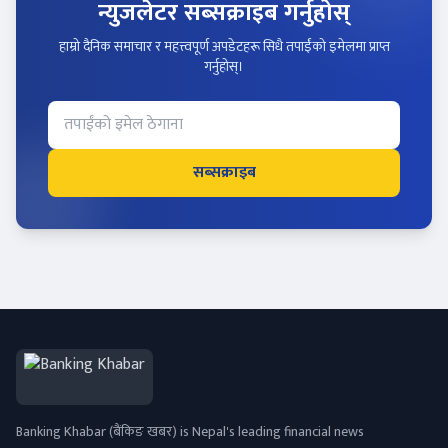
न्युजलेटर सब्सक्राइब गर्नुहोस्
हाम्रो दैनिक समाचार र महत्त्वपूर्ण अपडेटहरू सिधै तपाईंको इमेलमा प्राप्त
गर्नुहोस्।
सब्सक्राइब
Banking Khabar (बैंकिङ खबर) is Nepal's leading financial news