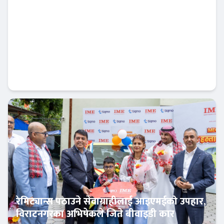
निःशुल्क डिम्याट र विशेष छुटसहित एनआईसी
एशिया क्यापिटलको नयाँ अफर
बैंक-वित्त
रेमिट्यान्स पठाउने सेवाग्राहीलाई आइएमईको उपहार,
विराटनगरका अभिषेकले जिते बीवाइडी कार