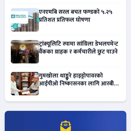
एनएमबि सरल बचत फण्डको ५.२५
प्रतिशत प्रतिफल घोषणा
ट्रांक्यूलिटि स्पामा सांग्रिला डेभलपमेन्ट
वैंकका ग्राहक र कर्मचारीले छुट पाउने
गुमखोला थाङ्कुरे हाइड्रोपावरको
आईपीओ निष्कासनका लागि आरबीबी
मर्चेन्ट नियुक्त