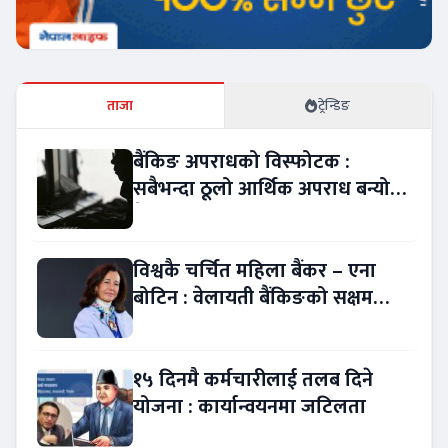
ताजा
ट्रेन्डिङ
बैंकिङ अपराधको विस्फोटक :
सबैभन्दा ठूलो आर्थिक अपराध बन्यो
बैंकिङ कसुर
विश्वकै चर्चित महिला बैंकर – एना
बोटिन : वेलायती बैंकिङको सक्षम
नेतृत्व !
१५ दिनमै कर्मचारीलाई तलब दिने
योजना : कार्यान्वयनमा जटिलता