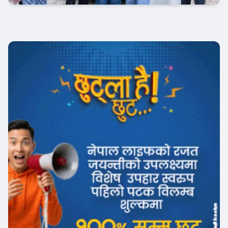
अटो-मार्केट