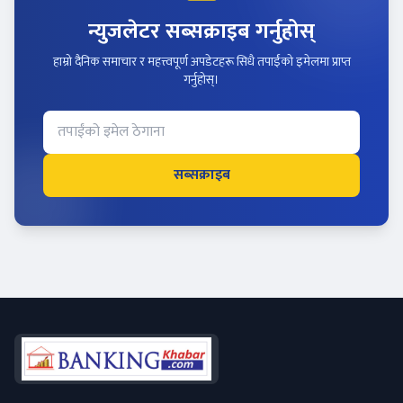
न्युजलेटर सब्सक्राइब गर्नुहोस्
हाम्रो दैनिक समाचार र महत्त्वपूर्ण अपडेटहरू सिधै तपाईंको इमेलमा प्राप्त
गर्नुहोस्।
सब्सक्राइब