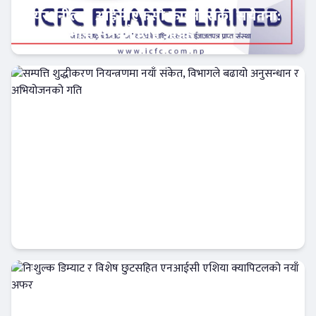
सेयरधनीलाई आईसीएफसी फाइनान्सको सचेतना:
बाँकी लाभांश समयमै लिन आग्रह
फिन–टेक
सम्पत्ति शुद्धीकरण नियन्त्रणमा नयाँ संकेत, विभागले
बढायो अनुसन्धान र अभियोजनको गति
अर्थतन्त्र