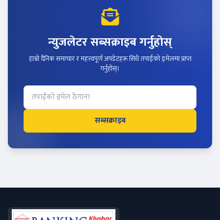
न्युजलेटर सब्सक्राइब गर्नुहोस्
हाम्रो दैनिक समाचार र महत्त्वपूर्ण अपडेटहरू सिधै तपाईंको इमेलमा प्राप्त
गर्नुहोस्।
सब्सक्राइब