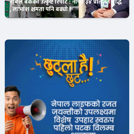
नबिल बैंकको उत्कृष्ट रिपोर्ट : नाफा ३४ प्रतिशत बृद्धि
, लाभांश क्षमता पनि बढ्यो !
Banner News