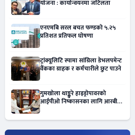
योजना : कार्यान्वयनमा जटिलता
एनएमबि सरल बचत फण्डको ५.२५
प्रतिशत प्रतिफल घोषणा
ट्रांक्यूलिटि स्पामा सांग्रिला डेभलपमेन्ट
वैंकका ग्राहक र कर्मचारीले छुट पाउने
गुमखोला थाङ्कुरे हाइड्रोपावरको
आईपीओ निष्कासनका लागि आरबीबी
मर्चेन्ट नियुक्त