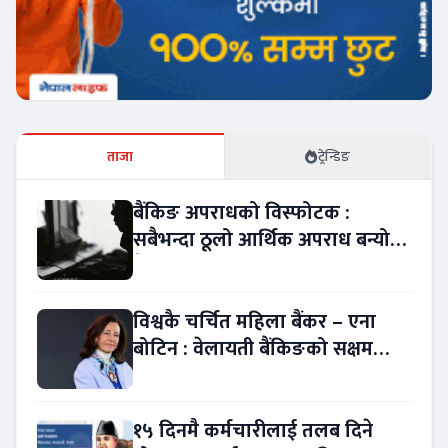
ताजा
ट्रेन्डिङ
बैंकिङ अपराधको विस्फोटक :
सबैभन्दा ठूलो आर्थिक अपराध बन्यो
बैंकिङ कसुर
विश्वकै चर्चित महिला बैंकर – एना
बोटिन : वेलायती बैंकिङको सक्षम
नेतृत्व !
१५ दिनमै कर्मचारीलाई तलब दिने