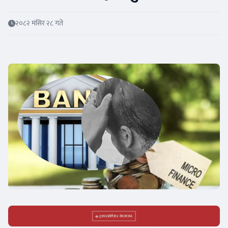
२०८२ मंसिर २८ गते