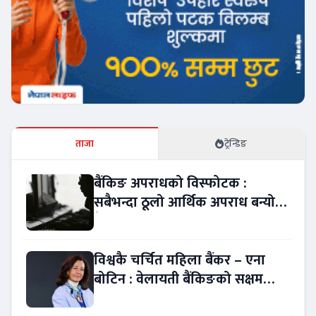
ताजा
ट्रेन्डिङ
बैंकिङ अपराधको विस्फोटक :
सबैभन्दा ठूलो आर्थिक अपराध बन्यो
बैंकिङ कसुर
विश्वकै चर्चित महिला बैंकर – एना
बोटिन : वेलायती बैंकिङको सक्षम
नेतृत्व !