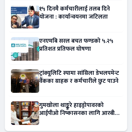
१५ दिनमै कर्मचारीलाई तलब दिने
योजना : कार्यान्वयनमा जटिलता
एनएमबि सरल बचत फण्डको ५.२५
प्रतिशत प्रतिफल घोषणा
ट्रांक्यूलिटि स्पामा सांग्रिला डेभलपमेन्ट
वैंकका ग्राहक र कर्मचारीले छुट पाउने
गुमखोला थाङ्कुरे हाइड्रोपावरको
आईपीओ निष्कासनका लागि आरबीबी
मर्चेन्ट नियुक्त