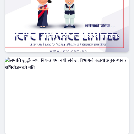
सेयरधनीलाई आईसीएफसी फाइनान्सको सचेतना:
बाँकी लाभांश समयमै लिन आग्रह
फिन–टेक
सम्पत्ति शुद्धीकरण नियन्त्रणमा नयाँ संकेत, विभागले
बढायो अनुसन्धान र अभियोजनको गति