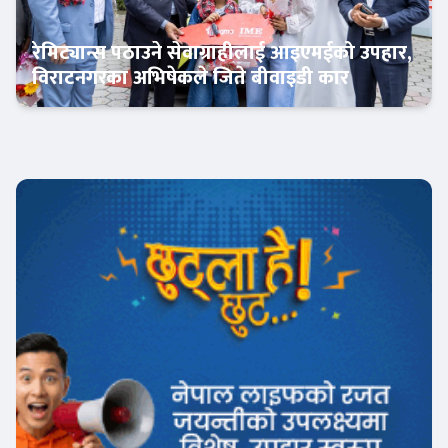
रेमिट्यान्स पठाउने सेवाग्राहीलाई आइएमईको उपहार,
विराटनगरका अभिषेकले जिते बीवाइडी कार
अटो-मार्केट