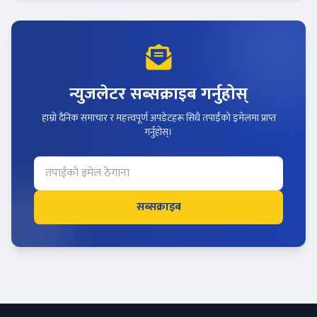
न्युजलेटर सब्सक्राइब गर्नुहोस्
हाम्रो दैनिक समाचार र महत्त्वपूर्ण अपडेटहरू सिधै तपाईंको इमेलमा प्राप्त
गर्नुहोस्।
सब्सक्राइब