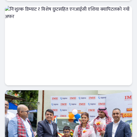
अर्थतन्त्र
निःशुल्क डिम्याट र विशेष छुटसहित एनआईसी
एशिया क्यापिटलको नयाँ अफर
बैंक-वित्त