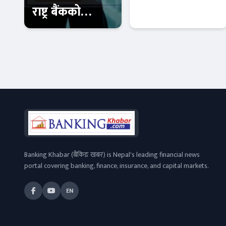
राष्ट्र बैंकको
अन्योलले
कारबाहीमा ९
मुलुकको
वाणिज्य बैंक
अर्थतन्त्रमा गम्भीर
आजको विशेष
Banner News
असर पार्ने
Banking Khabar (बैंकिङ खबर) is Nepal's leading financial news
portal covering banking, finance, insurance, and capital markets.
EN