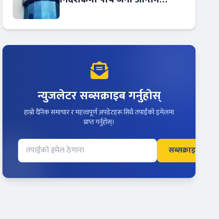
प्रतिस्पर्धामा
न्युजलेटर सब्सक्राइब गर्नुहोस्
हाम्रो दैनिक समाचार र महत्त्वपूर्ण अपडेटहरू सिधै तपाईंको इमेलमा
प्राप्त गर्नुहोस्।
सब्सक्राइब