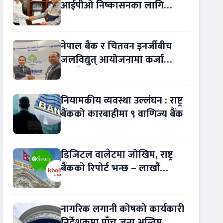
आईपीओ निष्कासनका लागि
आरबीबी मर्चेन्ट नियुक्त
नेपाल बैंक र चितवन इनर्जीबीच
जलविद्युत् आयोजनामा कर्जा
सम्झौता
नियामकीय व्यवस्था उल्लंघन : राष्ट्र
बैंकको कारबाहीमा ९ वाणिज्य बैंक
डिजिटल वालेटमा जोखिम, राष्ट्र
बैंकको रिपोर्ट भन्छ – लाखौं
ग्राहकको विवरण अप्रमाणित !
नागरिक लगानी कोषको कार्यकारी
निर्देशकमा पाँच जना अन्तिम