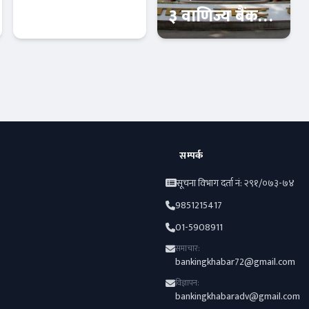
नयाँ बहस :
३ वाणिज्य बैंकहरु
मन्त्रिपरिषद् हावी
कार्बाहीमा !
हुने संकेत !
आजको विशेष
Banner News
सम्पर्क
सूचना विभाग दर्ता नं: २९१/०७३-७४
9851215417
01-5908911
समाचार:
bankingkhabar72@gmail.com
विज्ञापन:
bankingkhabaradv@gmail.com