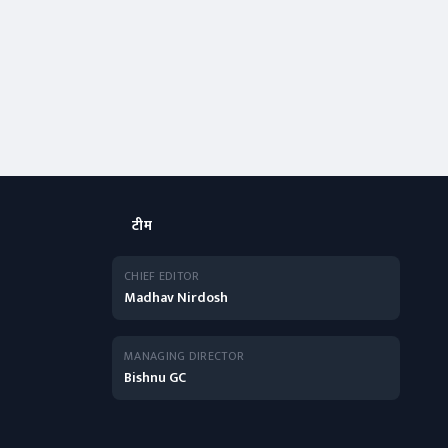
टीम
CHIEF EDITOR
Madhav Nirdosh
MANAGING DIRECTOR
Bishnu GC