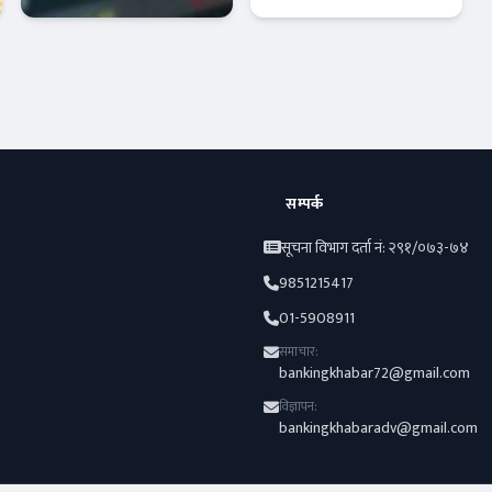
बुझ्नैपर्ने मुख्य
नियुक्तिका लागि
फरक :
खुल्यो आवेदन
क्यापिटल मार्केट
अर्थतन्त्र
सम्पर्क
सूचना विभाग दर्ता नं: २९१/०७३-७४
9851215417
01-5908911
समाचार:
bankingkhabar72@gmail.com
विज्ञापन:
bankingkhabaradv@gmail.com