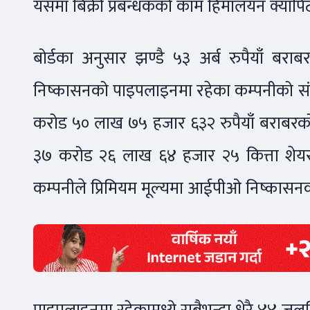
यसमा बिक्री प्रबन्धकको काम हिमालयन क्यापिट
बोर्डका अनुसार झण्डै ५३ अर्ब रुपैयाँ बर
निष्कासनको पाइपलाइनमा रहेका कम्पनीको संख
करोड ५० लाख ७५ हजार ६३२ रुपैयाँ बराबरको
३७ करोड २६ लाख ६४ हजार २५ कित्ता शेयर बि
कम्पनीले प्रिमियम मूल्यमा आईपीओ निष्कासनक