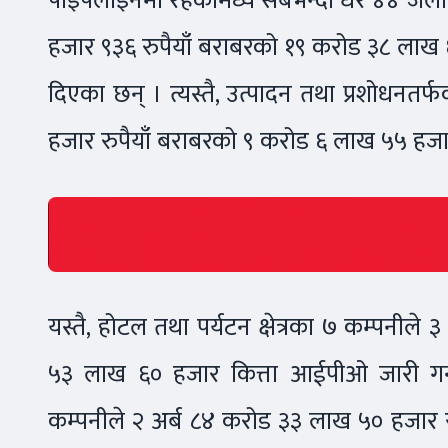
पाइपलाइनमा रहेकामध्ये सबैभन्दा धेरै ४४ जल
हजार ९३६ रुपैयाँ बराबरको १९ करोड ३८ लाख ६१
दिएका छन् । त्यस्तै, उत्पादन तथा प्रशोधनत
हजार रुपैयाँ बराबरको ९ करोड ६ लाख ५५ हजा
यस्तै, होटल तथा पर्यटन क्षेत्रका ७ कम्पनील
५३ लाख ६० हजार कित्ता आईपीओ जारी गर्न
कम्पनीले २ अर्ब ८४ करोड ३३ लाख ५० हजार