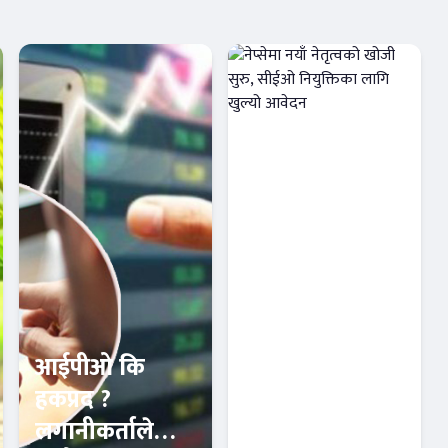
आईपीओ कि
नेप्सेमा नयाँ
हकप्रद ?
नेतृत्वको खोजी
लगानीकर्ताले
सुरु, सीईओ