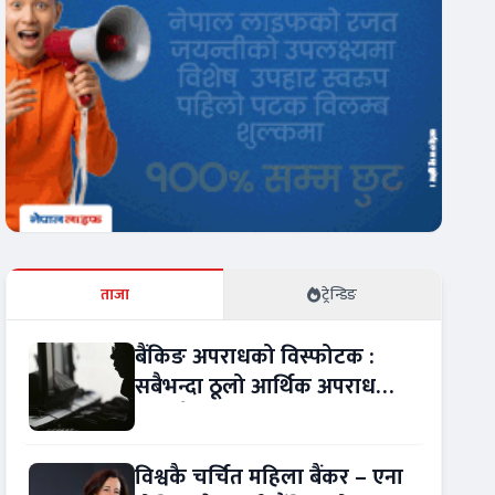
ताजा
ट्रेन्डिङ
बैंकिङ अपराधको विस्फोटक :
सबैभन्दा ठूलो आर्थिक अपराध
बन्यो बैंकिङ कसुर
विश्वकै चर्चित महिला बैंकर – एना