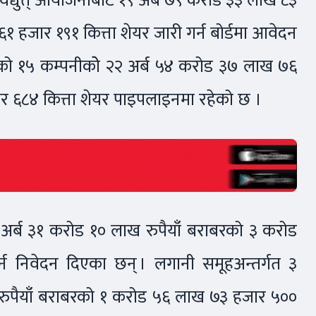
विद्युत् आयोजनाबाट १९ अर्ब ७९ करोड ३३ लाख ८३
 हजार १९१ कित्ता शेयर जारी गर्न बोर्डमा आवेदन
र्फको १५ कम्पनीकोे २२ अर्ब ५४ करोड ३७ लाख ७६
र ६८४ कित्ता शेयर पाइपलाइनमा रहेको छ ।
े ३ अर्ब ३१ करोड १० लाख रुपैयाँ बराबरको ३ करोड
 निवेदन दिएका छन् । लगानी समूहअन्तर्गत ३
 रुपैयाँ बराबरको १ करोड ५६ लाख ७३ हजार ५००