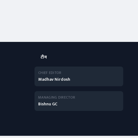
टीम
CHIEF EDITOR
Madhav Nirdosh
MANAGING DIRECTOR
Bishnu GC