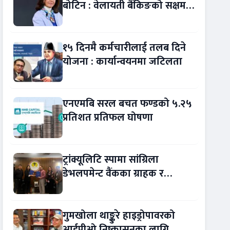
बोटिन : वेलायती बैंकिङको सक्षम
नेतृत्व !
१५ दिनमै कर्मचारीलाई तलब दिने
योजना : कार्यान्वयनमा जटिलता
एनएमबि सरल बचत फण्डको ५.२५
प्रतिशत प्रतिफल घोषणा
ट्रांक्यूलिटि स्पामा सांग्रिला
डेभलपमेन्ट वैंकका ग्राहक र
कर्मचारीले छुट पाउने
गुमखोला थाङ्कुरे हाइड्रोपावरको
आईपीओ निष्कासनका लागि