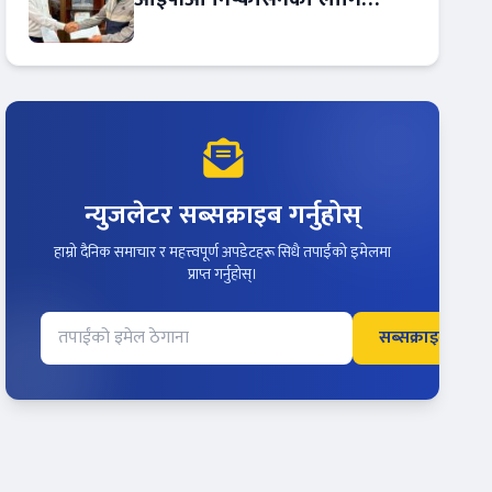
आरबीबी मर्चेन्ट नियुक्त
न्युजलेटर सब्सक्राइब गर्नुहोस्
हाम्रो दैनिक समाचार र महत्त्वपूर्ण अपडेटहरू सिधै तपाईंको इमेलमा
प्राप्त गर्नुहोस्।
सब्सक्राइब