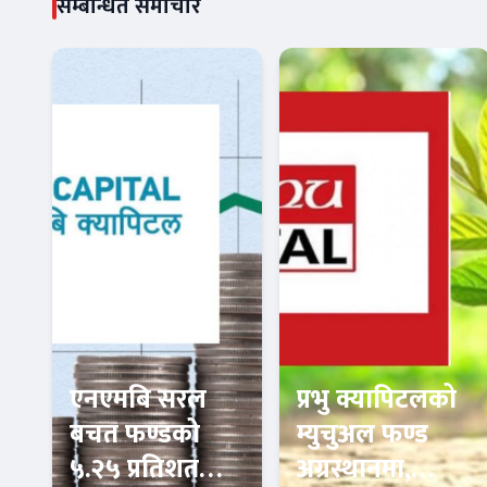
सम्बन्धित समाचार
एनएमबि सरल
प्रभु क्यापिटलको
बचत फण्डको
म्युचुअल फण्ड
५.२५ प्रतिशत
अग्रस्थानमा,