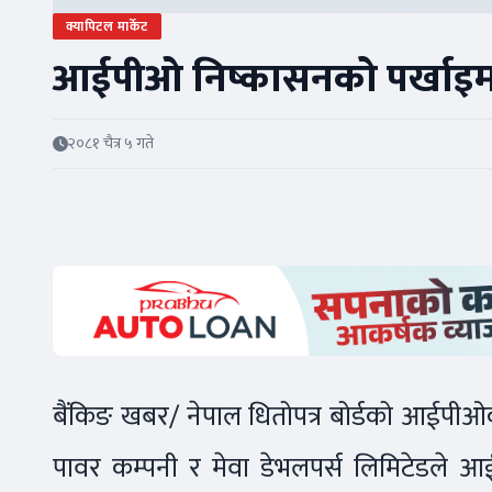
क्यापिटल मार्केट
आईपीओ निष्कासनको पर्खाइम
२०८१ चैत्र ५ गते
बैंकिङ खबर/ नेपाल धितोपत्र बोर्डको आईप
पावर कम्पनी र मेवा डेभलपर्स लिमिटेडले आईपी