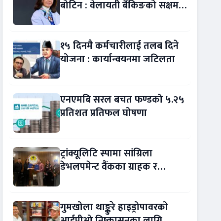
बोटिन : वेलायती बैंकिङको सक्षम
नेतृत्व !
१५ दिनमै कर्मचारीलाई तलब दिने
योजना : कार्यान्वयनमा जटिलता
एनएमबि सरल बचत फण्डको ५.२५
प्रतिशत प्रतिफल घोषणा
ट्रांक्यूलिटि स्पामा सांग्रिला
डेभलपमेन्ट वैंकका ग्राहक र
कर्मचारीले छुट पाउने
गुमखोला थाङ्कुरे हाइड्रोपावरको
आईपीओ निष्कासनका लागि