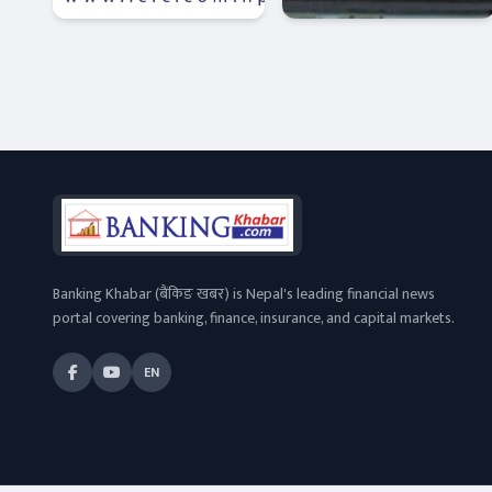
सचेतना: बाँकी
बढायो अनुसन्धान
लाभांश समयमै
र अभियोजनको
फिन–टेक
अर्थतन्त्र
लिन आग्रह
गति
Banking Khabar (बैंकिङ खबर) is Nepal's leading financial news
portal covering banking, finance, insurance, and capital markets.
EN