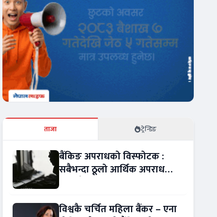
ताजा
ट्रेन्डिङ
बैंकिङ अपराधको विस्फोटक :
सबैभन्दा ठूलो आर्थिक अपराध
बन्यो बैंकिङ कसुर
विश्वकै चर्चित महिला बैंकर – एना