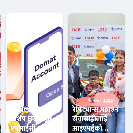
निःशुल्क डिम्याट र
रेमिट्यान्स पठाउने
विशेष छुटसहित
सेवाग्राहीलाई
एनआईसी एशिया
आइएमईको