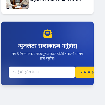
आरबीबी मर्चेन्ट नियुक्त
न्युजलेटर सब्सक्राइब गर्नुहोस्
हाम्रो दैनिक समाचार र महत्त्वपूर्ण अपडेटहरू सिधै तपाईंको इमेलमा
प्राप्त गर्नुहोस्।
सब्सक्राइब