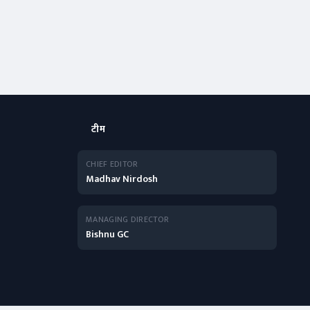
टीम
CHIEF EDITOR
Madhav Nirdosh
MANAGING DIRECTOR
Bishnu GC