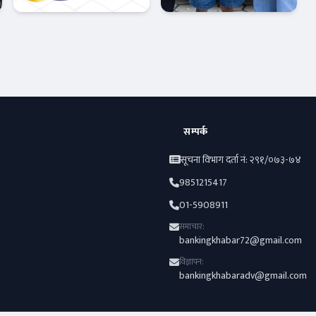
क्यापिटलको नयाँ
उपहार,
अफर
विराटनगरका
बैंक-वित्त
अटो-मार्केट
अभिषेकले जिते
बीवाइडी कार
सम्पर्क
सूचना विभाग दर्ता नं: २९१/०७३-७४
9851215417
01-5908911
समाचार:
bankingkhabar72@gmail.com
विज्ञापन:
bankingkhabaradv@gmail.com