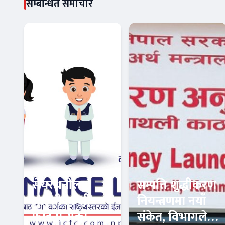
सम्बन्धित समाचार
सेयरधनीलाई
सम्पत्ति शुद्धीकरण
आईसीएफसी
नियन्त्रणमा नयाँ
फाइनान्सको
संकेत, विभागले