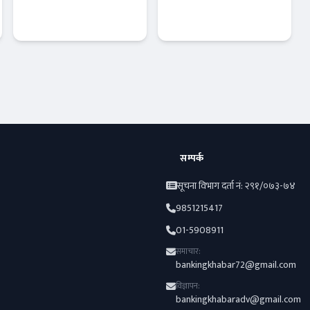
आर्जनमा नयाँ
प्रतिष्ठित
इतिहास रच्यो, १३
‘Corporate
अर्ब रुपैयाँ नाघ्यो
Life Insurance
इन्स्योरेन्स
इन्स्योरेन्स
of the Year
2026’ बाट
पुरस्कृत
सम्पर्क
सूचना विभाग दर्ता नं: २९१/०७३-७४
9851215417
01-5908911
समाचार:
bankingkhabar72@gmail.com
विज्ञापन:
bankingkhabaradv@gmail.com