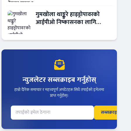
गुमखोला थाङ्कुरे हाइड्रोपावरको
आईपीओ निष्कासनका लागि
आरबीबी मर्चेन्ट नियुक्त
न्युजलेटर सब्सक्राइब गर्नुहोस्
हाम्रो दैनिक समाचार र महत्त्वपूर्ण अपडेटहरू सिधै तपाईंको इमेलमा
प्राप्त गर्नुहोस्।
सब्सक्राइब