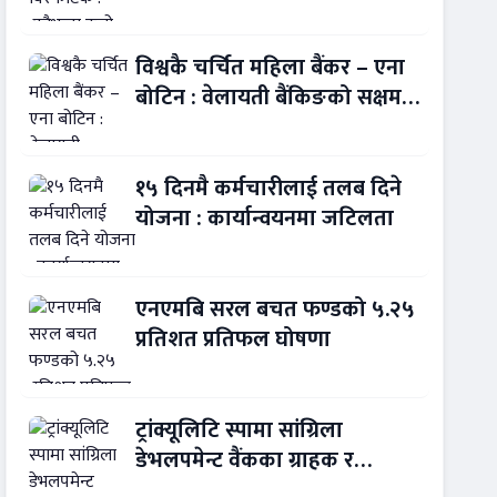
बन्यो बैंकिङ कसुर
विश्वकै चर्चित महिला बैंकर – एना
बोटिन : वेलायती बैंकिङको सक्षम
नेतृत्व !
१५ दिनमै कर्मचारीलाई तलब दिने
योजना : कार्यान्वयनमा जटिलता
एनएमबि सरल बचत फण्डको ५.२५
प्रतिशत प्रतिफल घोषणा
ट्रांक्यूलिटि स्पामा सांग्रिला
डेभलपमेन्ट वैंकका ग्राहक र
कर्मचारीले छुट पाउने