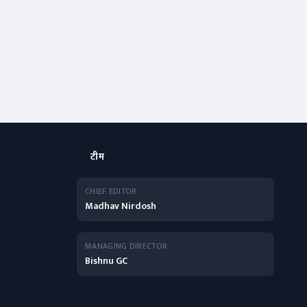
टीम
CHIEF EDITOR
Madhav Nirdosh
MANAGING DIRECTOR
Bishnu GC