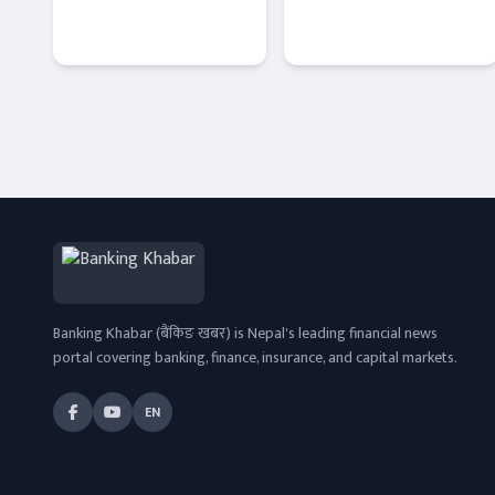
नेशनल लाईफको
सर्वोच्चको
जोड, भव्य
ऐतिहासिक आदेश
कार्यक्रम सम्पन्न
इन्स्योरेन्स
Banner News
Banking Khabar (बैंकिङ खबर) is Nepal's leading financial news
portal covering banking, finance, insurance, and capital markets.
EN