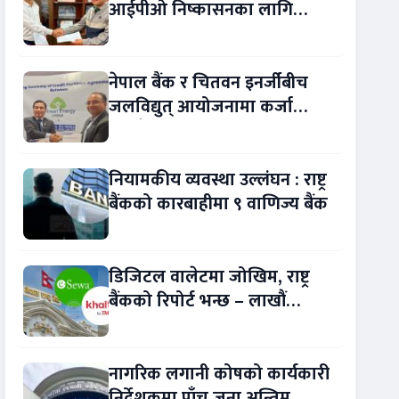
आईपीओ निष्कासनका लागि
आरबीबी मर्चेन्ट नियुक्त
नेपाल बैंक र चितवन इनर्जीबीच
जलविद्युत् आयोजनामा कर्जा
सम्झौता
नियामकीय व्यवस्था उल्लंघन : राष्ट्र
बैंकको कारबाहीमा ९ वाणिज्य बैंक
डिजिटल वालेटमा जोखिम, राष्ट्र
बैंकको रिपोर्ट भन्छ – लाखौं
ग्राहकको विवरण अप्रमाणित !
नागरिक लगानी कोषको कार्यकारी
निर्देशकमा पाँच जना अन्तिम