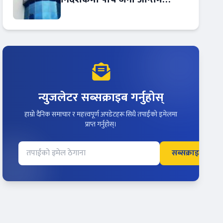
प्रतिस्पर्धामा
न्युजलेटर सब्सक्राइब गर्नुहोस्
हाम्रो दैनिक समाचार र महत्त्वपूर्ण अपडेटहरू सिधै तपाईंको इमेलमा
प्राप्त गर्नुहोस्।
सब्सक्राइब