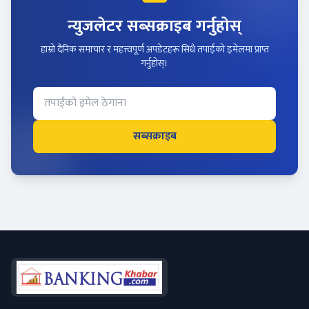
न्युजलेटर सब्सक्राइब गर्नुहोस्
हाम्रो दैनिक समाचार र महत्त्वपूर्ण अपडेटहरू सिधै तपाईंको इमेलमा प्राप्त
गर्नुहोस्।
सब्सक्राइब