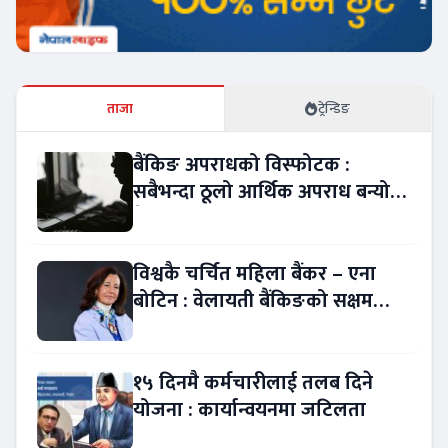
ताजा
ट्रेन्डिङ
बैंकिङ अपराधको विस्फोटक :
सबैभन्दा ठूलो आर्थिक अपराध बन्यो
बैंकिङ कसुर
विश्वकै चर्चित महिला बैंकर – एना
बोटिन : वेलायती बैंकिङको सक्षम
नेतृत्व !
१५ दिनमै कर्मचारीलाई तलब दिने
योजना : कार्यान्वयनमा जटिलता