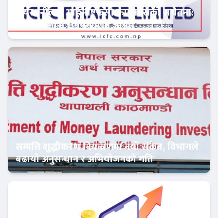
सेयरधनीलाई आईसीएफसी फाइनान्सको सचेतना:
बाँकी लाभांश समयमै लिन आग्रह
फिन–टेक
सम्पत्ति शुद्धीकरण नियन्त्रणमा नयाँ संकेत, विभागले
बढायो अनुसन्धान र अभियोजनको गति
अर्थतन्त्र