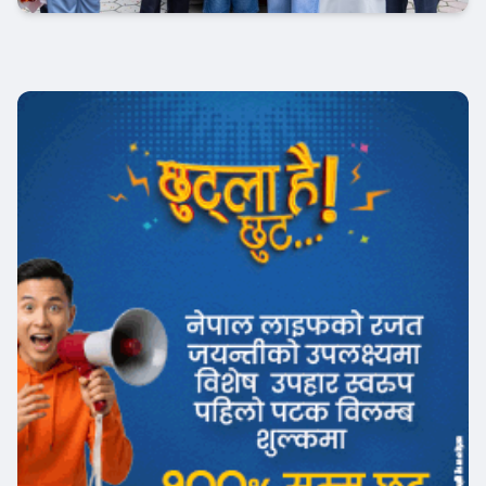
अटो-मार्केट