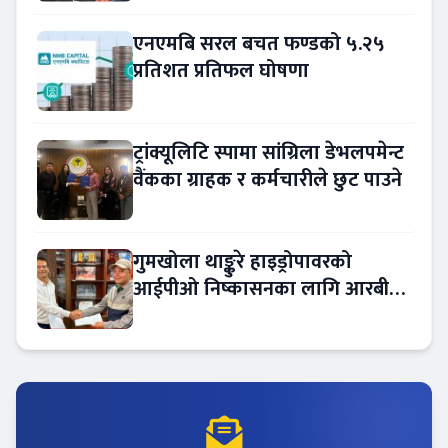
एनएमबि सरल बचत फण्डको ५.२५
प्रतिशत प्रतिफल घोषणा
ट्रांक्यूलिटि स्पामा सांग्रिला डेभलपमेन्ट
वैंकका ग्राहक र कर्मचारीले छुट पाउने
गुमखोला थाङ्कुरे हाइड्रोपावरको
आईपीओ निष्कासनका लागि आरबीबी
मर्चेन्ट नियुक्त