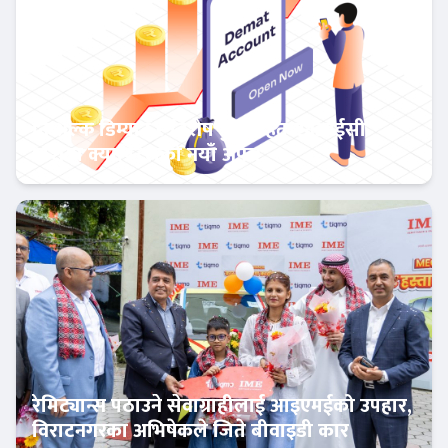
निःशुल्क डिम्याट र विशेष छुटसहित एनआईसी
एशिया क्यापिटलको नयाँ अफर
बैंक-वित्त
रेमिट्यान्स पठाउने सेवाग्राहीलाई आइएमईको उपहार,
विराटनगरका अभिषेकले जिते बीवाइडी कार