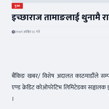
मुख्य
इच्छाराज तामाङलाई थुनामै 
२०७९ आश्विन २८ गते
बैंकिङ खबर/ विशेष अदालत काठमाडौंले सम्पत
एण्ड क्रेडिट कोओपरेटिभ लिमिटेडका सञ्चालक
।