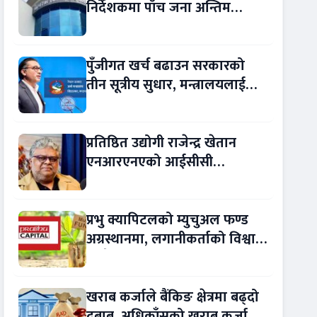
निर्देशकमा पाँच जना अन्तिम
प्रतिस्पर्धामा
पुँजीगत खर्च बढाउन सरकारको
तीन सूत्रीय सुधार, मन्त्रालयलाई
रकमान्तरको अधिकार
प्रतिष्ठित उद्योगी राजेन्द्र खेतान
एनआरएनएको आईसीसी
सल्लाहकार नियुक्त
प्रभु क्यापिटलको म्युचुअल फण्ड
अग्रस्थानमा, लगानीकर्ताको विश्वास
बढ्दै
खराब कर्जाले बैंकिङ क्षेत्रमा बढ्दो
दबाब, अधिकाँसको खराब कर्जा