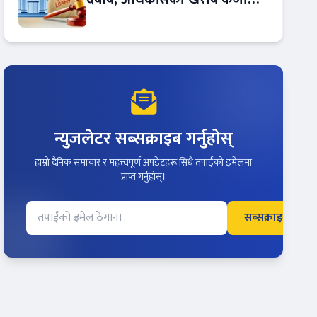
बढ्दो !
न्युजलेटर सब्सक्राइब गर्नुहोस्
हाम्रो दैनिक समाचार र महत्त्वपूर्ण अपडेटहरू सिधै तपाईंको इमेलमा
प्राप्त गर्नुहोस्।
सब्सक्राइब