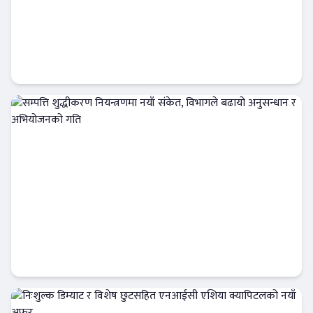
सेयरधनीलाई आईसीएफसी फाइनान्सको सचेतना:
बाँकी लाभांश समयमै लिन आग्रह
फिन–टेक
सम्पत्ति शुद्धीकरण नियन्त्रणमा नयाँ संकेत, विभागले
बढायो अनुसन्धान र अभियोजनको गति
अर्थतन्त्र