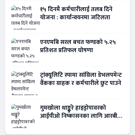
१५ दिनमै कर्मचारीलाई तलब दिने
योजना : कार्यान्वयनमा जटिलता
एनएमबि सरल बचत फण्डको ५.२५
प्रतिशत प्रतिफल घोषणा
ट्रांक्यूलिटि स्पामा सांग्रिला डेभलपमेन्ट
वैंकका ग्राहक र कर्मचारीले छुट पाउने
गुमखोला थाङ्कुरे हाइड्रोपावरको
आईपीओ निष्कासनका लागि आरबीबी
मर्चेन्ट नियुक्त