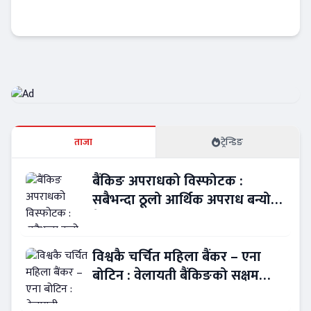
विराटनगरका अभिषेकले जिते बीवाइडी कार
अटो-मार्केट
ताजा
ट्रेन्डिङ
बैंकिङ अपराधको विस्फोटक :
सबैभन्दा ठूलो आर्थिक अपराध बन्यो
बैंकिङ कसुर
विश्वकै चर्चित महिला बैंकर – एना
बोटिन : वेलायती बैंकिङको सक्षम
नेतृत्व !