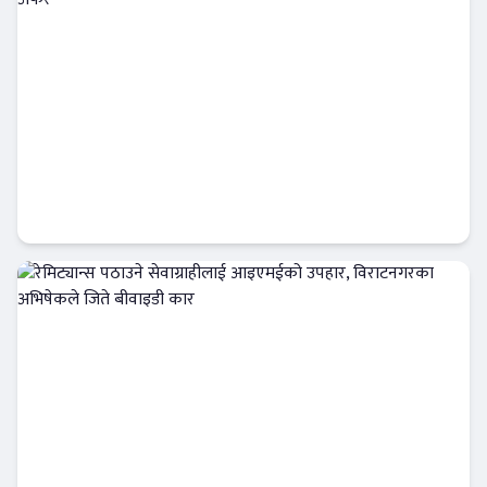
निःशुल्क डिम्याट र विशेष छुटसहित एनआईसी
एशिया क्यापिटलको नयाँ अफर
बैंक-वित्त
रेमिट्यान्स पठाउने सेवाग्राहीलाई आइएमईको उपहार,