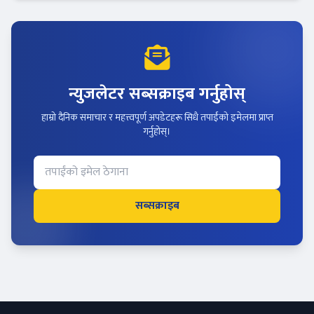
न्युजलेटर सब्सक्राइब गर्नुहोस्
हाम्रो दैनिक समाचार र महत्त्वपूर्ण अपडेटहरू सिधै तपाईंको इमेलमा प्राप्त
गर्नुहोस्।
सब्सक्राइब