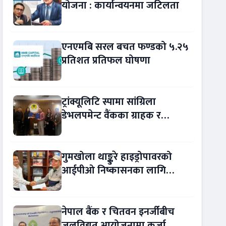
योजना : कार्यान्वयनमा जटिलता
एनएमबि सरल बचत फण्डको ५.२५
प्रतिशत प्रतिफल घोषणा
ट्रांक्यूलिटि स्पामा सांग्रिला
डेभलपमेन्ट वैंकका ग्राहक र
कर्मचारीले छुट पाउने
गुमखोला थाङ्कुरे हाइड्रोपावरको
आईपीओ निष्कासनका लागि
आरबीबी मर्चेन्ट नियुक्त
नेपाल बैंक र चितवन इनर्जीबीच
जलविद्युत् आयोजनामा कर्जा