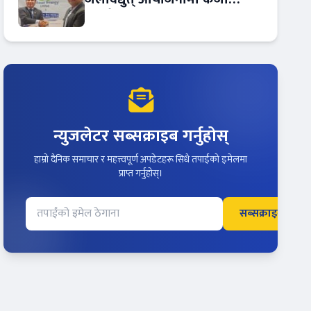
सम्झौता
न्युजलेटर सब्सक्राइब गर्नुहोस्
हाम्रो दैनिक समाचार र महत्त्वपूर्ण अपडेटहरू सिधै तपाईंको इमेलमा
प्राप्त गर्नुहोस्।
सब्सक्राइब