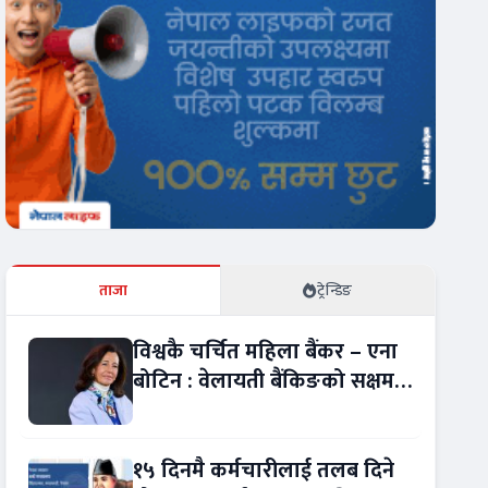
ताजा
ट्रेन्डिङ
विश्वकै चर्चित महिला बैंकर – एना
बोटिन : वेलायती बैंकिङको सक्षम
नेतृत्व !
१५ दिनमै कर्मचारीलाई तलब दिने