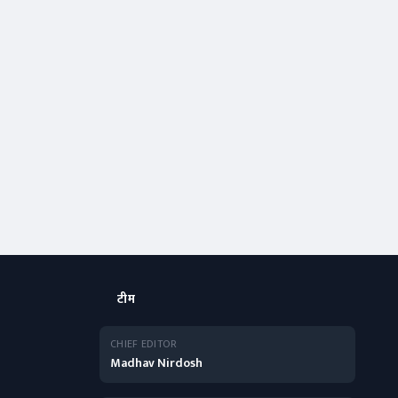
टीम
CHIEF EDITOR
Madhav Nirdosh