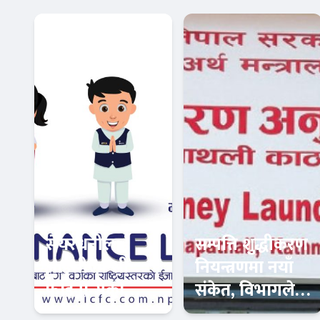
सेयरधनीलाई
सम्पत्ति शुद्धीकरण
आईसीएफसी
नियन्त्रणमा नयाँ
फाइनान्सको
संकेत, विभागले
सचेतना: बाँकी
बढायो अनुसन्धान