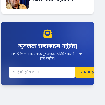
सल्लाहकार नियुक्त
न्युजलेटर सब्सक्राइब गर्नुहोस्
हाम्रो दैनिक समाचार र महत्त्वपूर्ण अपडेटहरू सिधै तपाईंको इमेलमा
प्राप्त गर्नुहोस्।
सब्सक्राइब