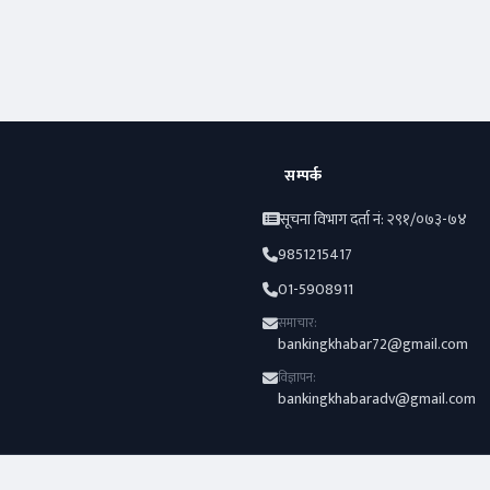
अफर
विराटनगरका
बैंक-वित्त
अटो-मार्केट
अभिषेकले जिते
बीवाइडी कार
सम्पर्क
सूचना विभाग दर्ता नं: २९१/०७३-७४
9851215417
01-5908911
समाचार:
bankingkhabar72@gmail.com
विज्ञापन:
bankingkhabaradv@gmail.com