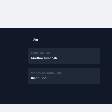
टीम
CHIEF EDITOR
Madhav Nirdosh
MANAGING DIRECTOR
Bishnu GC
English Edition