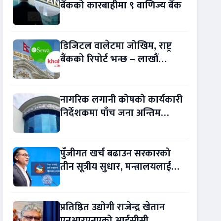
बैंकको कारबाहीमा ९ वाणिज्य बैंक
डिजिटल वालेटमा जोखिम, राष्ट्र
बैंकको रिपोर्ट भन्छ – लाखौं
ग्राहकको विवरण अप्रमाणित !
नागरिक लगानी कोषको कार्यकारी
निर्देशकमा पाँच जना अन्तिम
प्रतिस्पर्धामा
पुँजीगत खर्च बढाउन सरकारको
तीन सूत्रीय सुधार, मन्त्रालयलाई
रकमान्तरको अधिकार
प्रतिष्ठित उद्योगी राजेन्द्र खेतान
एनआरएनएको आईसीसी