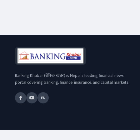
लाभांश समयमै
र अभियोजनको
फिन–टेक
अर्थतन्त्र
लिन आग्रह
गति
Banking Khabar (बैंकिङ खबर) is Nepal's leading financial news
portal covering banking, finance, insurance, and capital markets.
EN
© 2026
Banking Khabar
. All rights reserved.