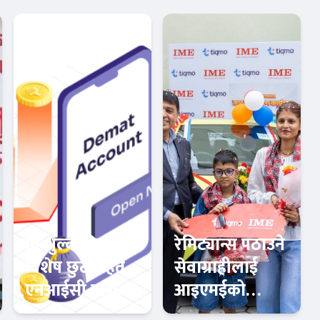
निःशुल्क डिम्याट र
रेमिट्यान्स पठाउने
विशेष छुटसहित
सेवाग्राहीलाई
एनआईसी एशिया
आइएमईको
क्यापिटलको नयाँ
उपहार,