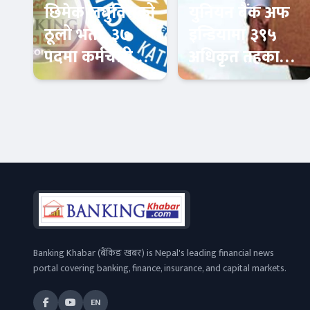
छिमेक लघुवित्तको
युनियन बैंक अफ
ठूलो भर्ती, ३७
इन्डियामा ३९५
पदमा कर्मचारी
अधिकृत तहका
माग
कर्मचारी माग
बैंकिङ करियर
बैंकिङ करियर
Banking Khabar (बैंकिङ खबर) is Nepal's leading financial news
portal covering banking, finance, insurance, and capital markets.
EN