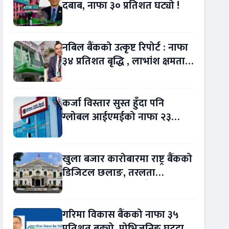
दबाब, नाफा ३० प्रतिशत घट्यो !
नबिल बैंकको उत्कृष्ट रिपोर्ट : नाफा
३४ प्रतिशत बृद्धि , लाभांश क्षमता
पनि बढ्यो !
कर्जा विस्तार सुस्त हुँदा पनि
ग्लोबल आईएमईको नाफा २३
प्रतिशत बढ्यो !
खुला बजार कारोबारमा राष्ट्र बैंकको
डिजिटल छलाङ, तरलता
व्यवस्थापन थप प्रविधिमैत्री
गरिमा विकास बैंकको नाफा ३५
प्रतिशत बढ्यो, प्रोभिजनिङ घट्दा