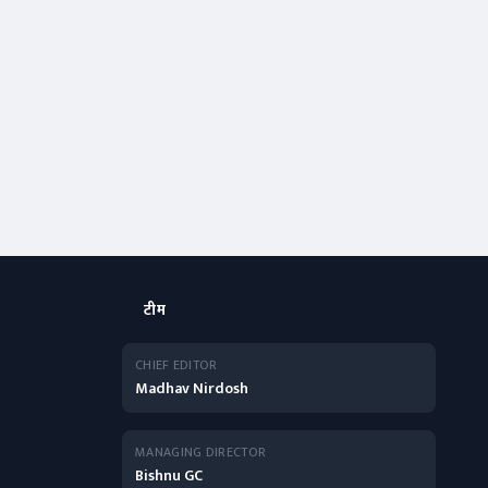
टीम
CHIEF EDITOR
Madhav Nirdosh
MANAGING DIRECTOR
Bishnu GC