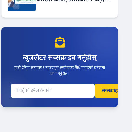
आम्दानीमा छलाङ !
न्युजलेटर सब्सक्राइब गर्नुहोस्
हाम्रो दैनिक समाचार र महत्त्वपूर्ण अपडेटहरू सिधै तपाईंको इमेलमा
प्राप्त गर्नुहोस्।
सब्सक्राइब