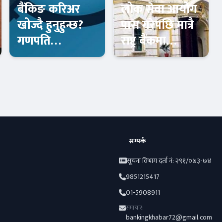
बैंकिङ करिअर
लोक सेवा आयोग
खोज्दै हुनुहुन्छ?
पास गरेपछि मात्रै
गणपति
राष्ट्र बैंकमा
लघुवित्तमा खुल्यो
आवेदन दिन पाइने
आकर्षक रोजगारी
बैंकिङ करियर
आजको विशेष
सम्पर्क
सूचना विभाग दर्ता नं: २९१/०७३-७४
9851215417
01-5908911
समाचार:
bankingkhabar72@gmail.com