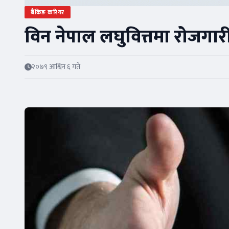
बैंकिङ करियर
विन नेपाल लघुवित्तमा रोजग
२०७९ आश्विन ६ गते