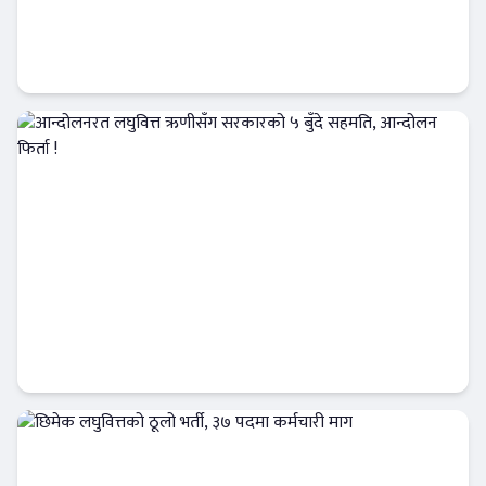
मिटरब्याज पीडित, सहकारी पीडित र लघुवित्त पीडित
: एउटै होइनन् यी समस्या !
Banner News
आन्दोलनरत लघुवित्त ऋणीसँग सरकारको ५ बुँदे
सहमति, आन्दोलन फिर्ता !
आजको विशेष