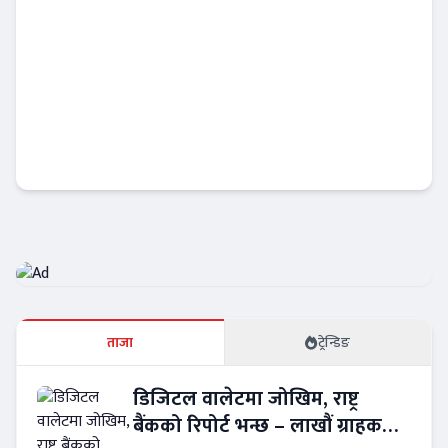
छिमेक लघुवित्तको ठूलो भर्ती, ३७ पदमा कर्मचारी
माग
बैंकिङ करियर
ताजा
ट्रेन्डिङ
डिजिटल वालेटमा जोखिम, राष्ट्र
बैंकको रिपोर्ट भन्छ – लाखौं ग्राहकको