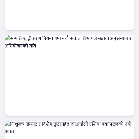
सेयरधनीलाई आईसीएफसी फाइनान्सको सचेतना:
बाँकी लाभांश समयमै लिन आग्रह
फिन–टेक
सम्पत्ति शुद्धीकरण नियन्त्रणमा नयाँ संकेत, विभागले
बढायो अनुसन्धान र अभियोजनको गति
अर्थतन्त्र