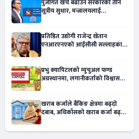
पुँजीगत खर्च बढाउन सरकारको तीन
सूत्रीय सुधार, मन्त्रालयलाई
रकमान्तरको अधिकार
प्रतिष्ठित उद्योगी राजेन्द्र खेतान
एनआरएनएको आईसीसी सल्लाहकार
नियुक्त
प्रभु क्यापिटलको म्युचुअल फण्ड
अग्रस्थानमा, लगानीकर्ताको विश्वास
बढ्दै
खराब कर्जाले बैंकिङ क्षेत्रमा बढ्दो
दबाब, अधिकाँसको खराब कर्जा बढ्दो
!