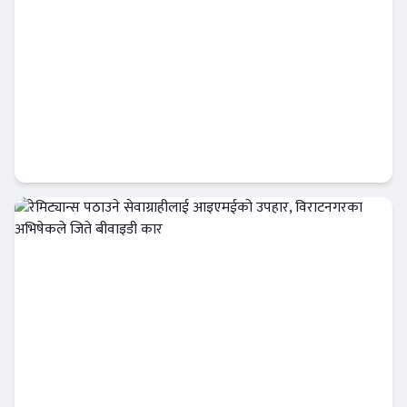
निःशुल्क डिम्याट र विशेष छुटसहित एनआईसी
एशिया क्यापिटलको नयाँ अफर
बैंक-वित्त
रेमिट्यान्स पठाउने सेवाग्राहीलाई आइएमईको उपहार,
विराटनगरका अभिषेकले जिते बीवाइडी कार