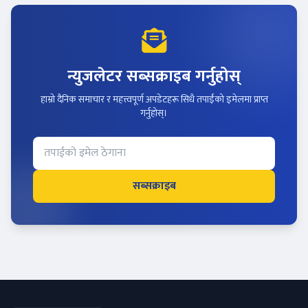
न्युजलेटर सब्सक्राइब गर्नुहोस्
हाम्रो दैनिक समाचार र महत्त्वपूर्ण अपडेटहरू सिधै तपाईंको इमेलमा प्राप्त
गर्नुहोस्।
सब्सक्राइब