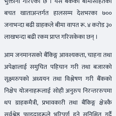
भुक्तानी गरिएको छ । यस बैंकको बीमासहितको
बचत खाताअन्तर्गत हालसम्म देशभरका ७००
जनाभन्दा बढी ग्राहकले बीमा वापत रू. ४ करोड ३०
लाखभन्दा बढी रकम प्राप्त गरिसकेका छन् ।
आम जनमानसको बैंकिङ्ग आवश्यकता, चाहना तथा
अपेक्षालाई समुचित पहिचान गरी तथा बजारको
सूक्ष्मरुपको अध्ययन तथा विश्लेषण गरी बैंकको
निक्षेप योजनाहरूलाई सोही अनुरुप निरन्तररुपमा
थप ग्राहकमैत्री, प्रभावकारी तथा बैंकिङ्ग क्षेत्रकै
सर्वश्रेष्ठ फाइदाहरूले भरिपूर्ण हुने सुनिश्चित गर्दै