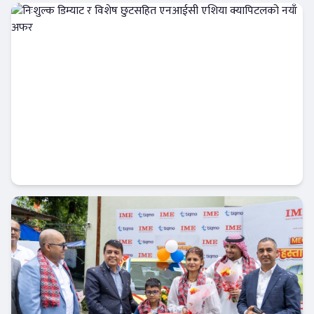
अर्थतन्त्र
निःशुल्क डिम्याट र विशेष छुटसहित एनआईसी
एशिया क्यापिटलको नयाँ अफर
बैंक-वित्त