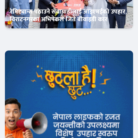
रेमिट्यान्स पठाउने सेवाग्राहीलाई आइएमईको उपहार,
विराटनगरका अभिषेकले जिते बीवाइडी कार
अटो-मार्केट