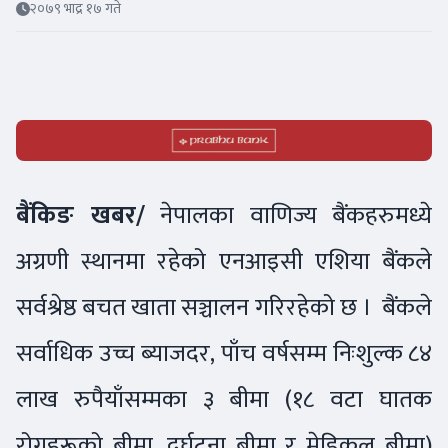
२०७९ भाद्र १७ गते
बैंकिङ खबर/
नेपालका वाणिज्य बैंकहरुमध्ये
अग्रणी स्थानमा रहेको एनआइसी एशिया बैंकले
सर्वश्रेष्ठ बचत खाता सञ्चालन गरिरहेको छ । बैंकले
सर्वाधिक उच्च ब्याजदर, पाँच वर्षसम्म निःशुल्क ८४
लाख रुपैयाँसम्मका ३ बीमा (१८ वटा घातक
रोगहरूको बीमा, दुर्घटना बीमा र मेडिकल बीमा)