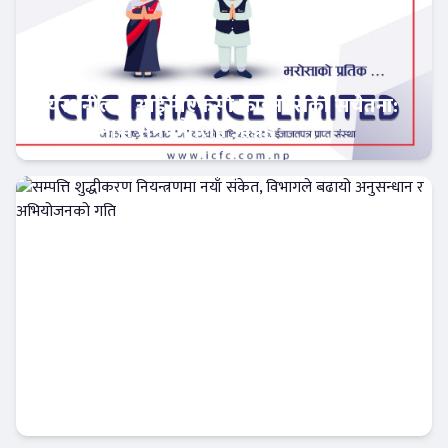
सेयरधनीलाई आईसीएफसी फाइनान्सको सचेतना:
बाँकी लाभांश समयमै लिन आग्रह
फिन–टेक
सम्पत्ति शुद्धीकरण नियन्त्रणमा नयाँ संकेत, विभागले
बढायो अनुसन्धान र अभियोजनको गति