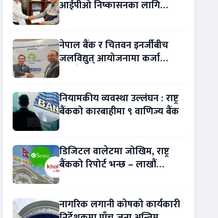
आईपीओ निष्कासनका लागि
आरबीबी मर्चेन्ट नियुक्त
नेपाल बैंक र चितवन इनर्जीबीच
जलविद्युत् आयोजनामा कर्जा
सम्झौता
नियामकीय व्यवस्था उल्लंघन : राष्ट्र
बैंकको कारबाहीमा ९ वाणिज्य बैंक
डिजिटल वालेटमा जोखिम, राष्ट्र
बैंकको रिपोर्ट भन्छ – लाखौं
ग्राहकको विवरण अप्रमाणित !
नागरिक लगानी कोषको कार्यकारी
निर्देशकमा पाँच जना अन्तिम