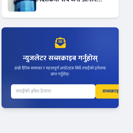
प्रतिस्पर्धामा
न्युजलेटर सब्सक्राइब गर्नुहोस्
हाम्रो दैनिक समाचार र महत्त्वपूर्ण अपडेटहरू सिधै तपाईंको इमेलमा
प्राप्त गर्नुहोस्।
सब्सक्राइब