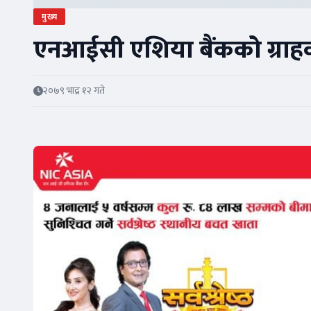
मुख्य
एनआईसी एशिया बैंकको ग्राहकमै
२०७९ भाद्र १२ गते