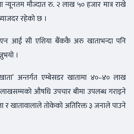
मा न्यूनतम मौज्दात रु. २ लाख ५० हजार मात्र राखे
 ब्याजदर रहेको छ ।
 त एन आई सी एशिया बैंककै अरु खाताभन्दा पनि
नुभयो ।
्दती खाता’ अन्तर्गत एम्बेसडर खातामा ४०–४० लाख
रू ४ लाखसम्मको औषधि उपचार बीमा उपलब्ध गराइने
ा र खातावालाले तोकेको अतिरिक्त ३ जनाले पाउने