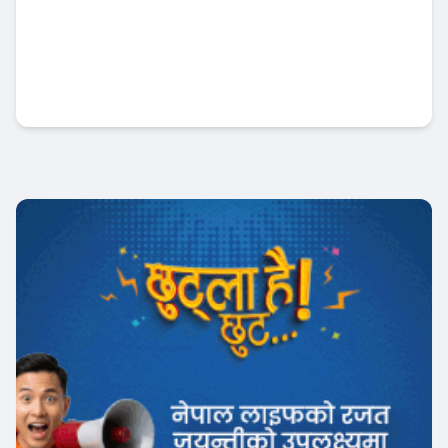
नबिल बैंकको उत्कृष्ट रिपोर्ट : नाफा ३४ प्रतिशत बृद्धि
, लाभांश क्षमता पनि बढ्यो !
Banner News