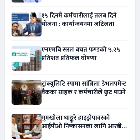
१५ दिनमै कर्मचारीलाई तलब दिने
योजना : कार्यान्वयनमा जटिलता
एनएमबि सरल बचत फण्डको ५.२५
प्रतिशत प्रतिफल घोषणा
ट्रांक्यूलिटि स्पामा सांग्रिला डेभलपमेन्ट
वैंकका ग्राहक र कर्मचारीले छुट पाउने
गुमखोला थाङ्कुरे हाइड्रोपावरको
आईपीओ निष्कासनका लागि आरबीबी
मर्चेन्ट नियुक्त