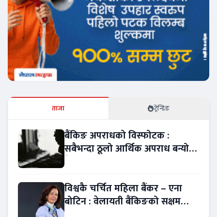
ताजा
ट्रेन्डिङ
बैंकिङ अपराधको विस्फोटक :
सबैभन्दा ठूलो आर्थिक अपराध बन्यो
बैंकिङ कसुर
विश्वकै चर्चित महिला बैंकर – एना
बोटिन : वेलायती बैंकिङको सक्षम
नेतृत्व !