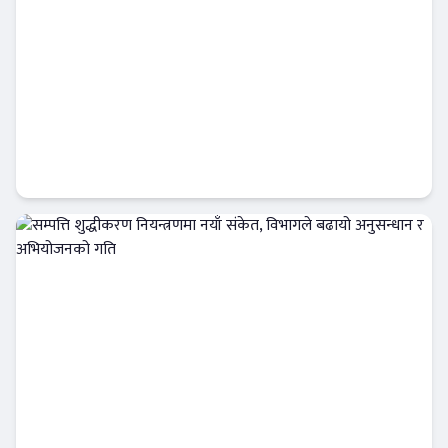
सेयरधनीलाई आईसीएफसी फाइनान्सको सचेतना:
बाँकी लाभांश समयमै लिन आग्रह
फिन–टेक
सम्पत्ति शुद्धीकरण नियन्त्रणमा नयाँ संकेत, विभागले
बढायो अनुसन्धान र अभियोजनको गति