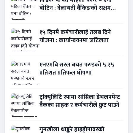
विश्वकै चर्चित महिला बैंकर – एना
बोटिन : वेलायती बैंकिङको सक्षम
नेतृत्व !
१५ दिनमै कर्मचारीलाई तलब दिने
योजना : कार्यान्वयनमा जटिलता
एनएमबि सरल बचत फण्डको ५.२५
प्रतिशत प्रतिफल घोषणा
ट्रांक्यूलिटि स्पामा सांग्रिला डेभलपमेन्ट
वैंकका ग्राहक र कर्मचारीले छुट पाउने
गुमखोला थाङ्कुरे हाइड्रोपावरको