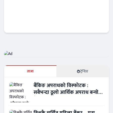
रेमिट्यान्स पठाउने सेवाग्राहीलाई आइएमईको उपहार,
विराटनगरका अभिषेकले जिते बीवाइडी कार
अटो-मार्केट
ताजा
ट्रेन्डिङ
बैंकिङ अपराधको विस्फोटक :
सबैभन्दा ठूलो आर्थिक अपराध बन्यो
बैंकिङ कसुर