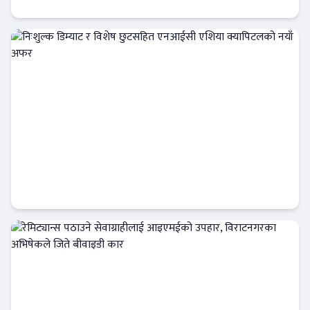
अर्थतन्त्र
निःशुल्क डिम्याट र विशेष छुटसहित एनआईसी
एशिया क्यापिटलको नयाँ अफर
बैंक-वित्त