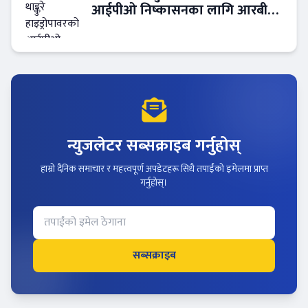
आईपीओ निष्कासनका लागि आरबीबी
मर्चेन्ट नियुक्त
न्युजलेटर सब्सक्राइब गर्नुहोस्
हाम्रो दैनिक समाचार र महत्त्वपूर्ण अपडेटहरू सिधै तपाईंको इमेलमा प्राप्त
गर्नुहोस्।
सब्सक्राइब