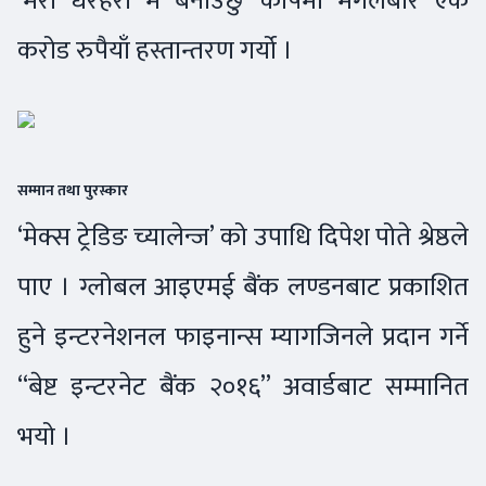
‘मेरो धरहरा मै बनाउँछु’ कोषमा मंगलबार एक
करोड रुपैयाँ हस्तान्तरण गर्यो ।
सम्मान तथा पुरस्कार
‘मेक्स ट्रेडिङ च्यालेन्ज’ को उपाधि दिपेश पोते श्रेष्ठले
पाए । ग्लोबल आइएमई बैंक लण्डनबाट प्रकाशित
हुने इन्टरनेशनल फाइनान्स म्यागजिनले प्रदान गर्ने
“बेष्ट इन्टरनेट बैंक २०१६” अवार्डबाट सम्मानित
भयो ।