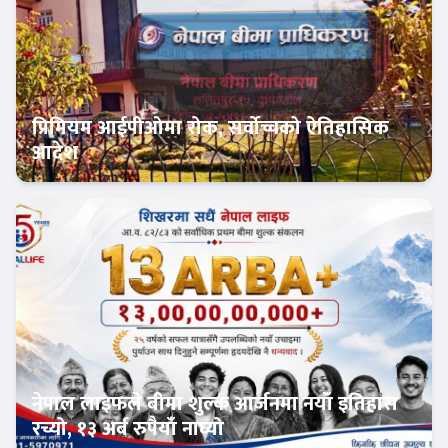
प्रिमियम आईपीओमा रोक, सर्वोच्चको ऐतिहासिक
आदेश
Banner News
नेपाल लाइफले बीमा शुल्क आर्जनमा नयाँ इतिहास
रच्यो, १३ अर्ब रुपैयाँ नाघ्यो