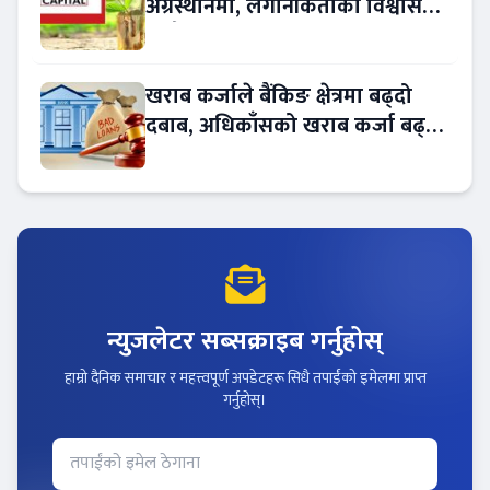
अग्रस्थानमा, लगानीकर्ताको विश्वास
बढ्दै
खराब कर्जाले बैंकिङ क्षेत्रमा बढ्दो
दबाब, अधिकाँसको खराब कर्जा बढ्दो
!
न्युजलेटर सब्सक्राइब गर्नुहोस्
हाम्रो दैनिक समाचार र महत्त्वपूर्ण अपडेटहरू सिधै तपाईंको इमेलमा प्राप्त
गर्नुहोस्।