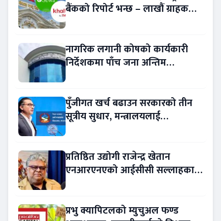
बैंकको रिपोर्ट भन्छ – लाखौं ग्राहकको
विवरण अप्रमाणित !
नागरिक लगानी कोषको कार्यकारी
निर्देशकमा पाँच जना अन्तिम
प्रतिस्पर्धामा
पुँजीगत खर्च बढाउन सरकारको तीन
सूत्रीय सुधार, मन्त्रालयलाई
रकमान्तरको अधिकार
प्रतिष्ठित उद्योगी राजेन्द्र खेतान
एनआरएनएको आईसीसी सल्लाहकार
नियुक्त
प्रभु क्यापिटलको म्युचुअल फण्ड