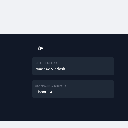
टीम
CHIEF EDITOR
Madhav Nirdosh
MANAGING DIRECTOR
Bishnu GC