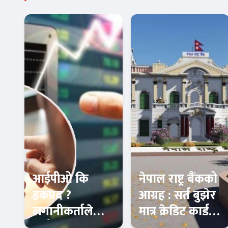
आईपीओ कि
नेपाल राष्ट्र बैंकको
हकप्रद ?
आग्रह : सर्त बुझेर
लगानीकर्ताले
मात्र क्रेडिट कार्ड