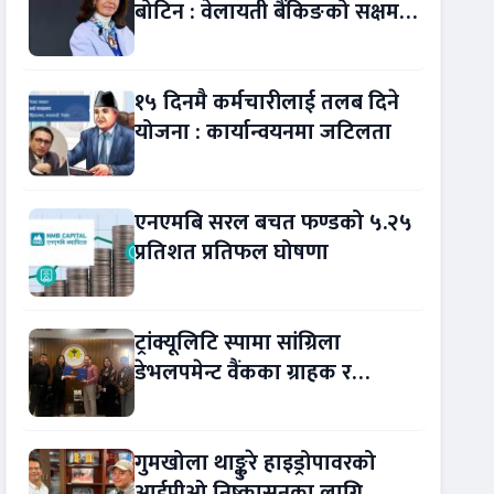
बोटिन : वेलायती बैंकिङको सक्षम
नेतृत्व !
१५ दिनमै कर्मचारीलाई तलब दिने
योजना : कार्यान्वयनमा जटिलता
एनएमबि सरल बचत फण्डको ५.२५
प्रतिशत प्रतिफल घोषणा
ट्रांक्यूलिटि स्पामा सांग्रिला
डेभलपमेन्ट वैंकका ग्राहक र
कर्मचारीले छुट पाउने
गुमखोला थाङ्कुरे हाइड्रोपावरको
आईपीओ निष्कासनका लागि