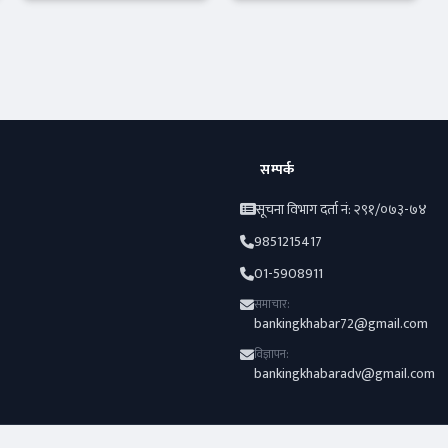
दुरुपयोगको
र कति प्रभावकारी
अभियोग लाग्छ ?
?
आजको विशेष
Banner News
सम्पर्क
सूचना विभाग दर्ता नं: २९१/०७३-७४
9851215417
01-5908911
समाचार:
bankingkhabar72@gmail.com
विज्ञापन:
bankingkhabaradv@gmail.com