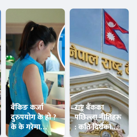
बैंकिङ कर्जा
राष्ट्र बैंकका
दुरुपयोग के हो ?
पछिल्ला नीतिहरू
के के गरेमा
: कति दिर्घकालीन