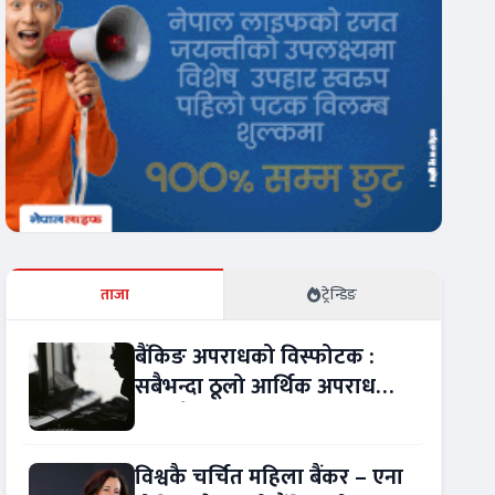
ताजा
ट्रेन्डिङ
बैंकिङ अपराधको विस्फोटक :
सबैभन्दा ठूलो आर्थिक अपराध
बन्यो बैंकिङ कसुर
विश्वकै चर्चित महिला बैंकर – एना