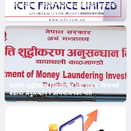
सेयरधनीलाई आईसीएफसी फाइनान्सको सचेतना:
बाँकी लाभांश समयमै लिन आग्रह
फिन–टेक
सम्पत्ति शुद्धीकरण नियन्त्रणमा नयाँ संकेत, विभागले
बढायो अनुसन्धान र अभियोजनको गति
अर्थतन्त्र