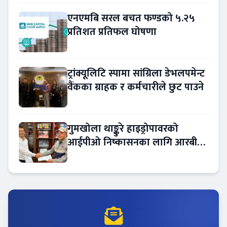
एनएमबि सरल बचत फण्डको ५.२५
प्रतिशत प्रतिफल घोषणा
ट्रांक्यूलिटि स्पामा सांग्रिला डेभलपमेन्ट
वैंकका ग्राहक र कर्मचारीले छुट पाउने
गुमखोला थाङ्कुरे हाइड्रोपावरको
आईपीओ निष्कासनका लागि आरबीबी
मर्चेन्ट नियुक्त