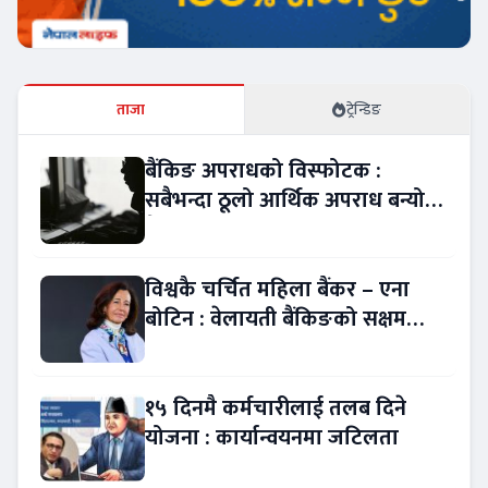
ताजा
ट्रेन्डिङ
बैंकिङ अपराधको विस्फोटक :
सबैभन्दा ठूलो आर्थिक अपराध बन्यो
बैंकिङ कसुर
विश्वकै चर्चित महिला बैंकर – एना
बोटिन : वेलायती बैंकिङको सक्षम
नेतृत्व !
१५ दिनमै कर्मचारीलाई तलब दिने
योजना : कार्यान्वयनमा जटिलता