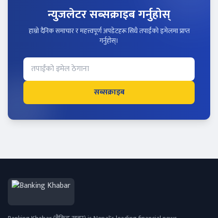
न्युजलेटर सब्सक्राइब गर्नुहोस्
हाम्रो दैनिक समाचार र महत्त्वपूर्ण अपडेटहरू सिधै तपाईंको इमेलमा प्राप्त
गर्नुहोस्।
सब्सक्राइब