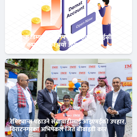
निःशुल्क डिम्याट र विशेष छुटसहित एनआईसी
एशिया क्यापिटलको नयाँ अफर
बैंक-वित्त
रेमिट्यान्स पठाउने सेवाग्राहीलाई आइएमईको उपहार,
विराटनगरका अभिषेकले जिते बीवाइडी कार