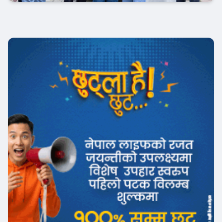
अटो-मार्केट