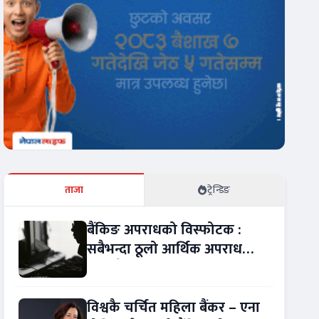
ताजा
ट्रेन्डिङ
बैंकिङ अपराधको विस्फोटक :
सबैभन्दा ठूलो आर्थिक अपराध
बन्यो बैंकिङ कसुर
विश्वकै चर्चित महिला बैंकर – एना