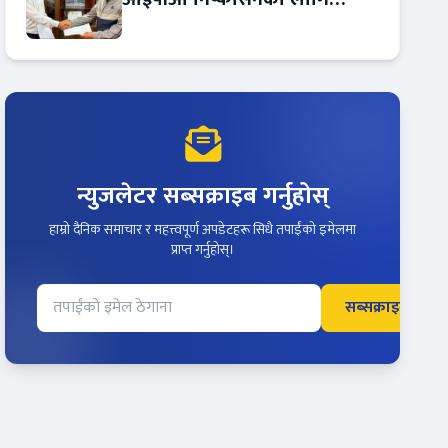
आरबीबी मर्चेन्ट नियुक्त
न्युजलेटर सब्सक्राइब गर्नुहोस्
हाम्रो दैनिक समाचार र महत्त्वपूर्ण अपडेटहरू सिधै तपाईंको इमेलमा
प्राप्त गर्नुहोस्।
सब्सक्राइब