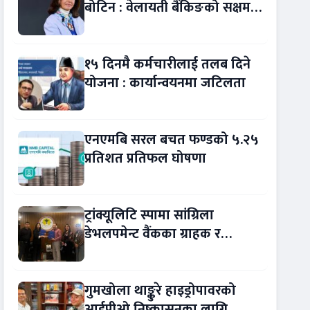
बोटिन : वेलायती बैंकिङको सक्षम
नेतृत्व !
१५ दिनमै कर्मचारीलाई तलब दिने
योजना : कार्यान्वयनमा जटिलता
एनएमबि सरल बचत फण्डको ५.२५
प्रतिशत प्रतिफल घोषणा
ट्रांक्यूलिटि स्पामा सांग्रिला
डेभलपमेन्ट वैंकका ग्राहक र
कर्मचारीले छुट पाउने
गुमखोला थाङ्कुरे हाइड्रोपावरको
आईपीओ निष्कासनका लागि