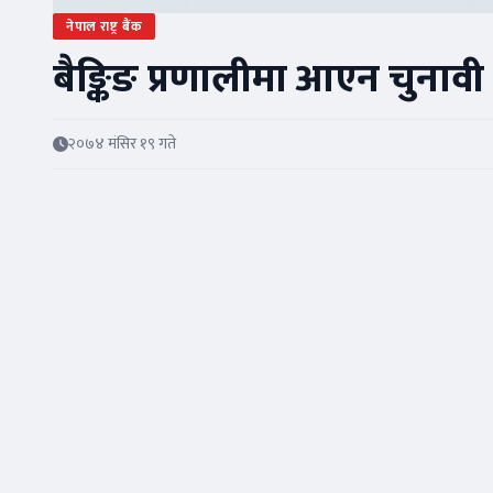
नेपाल राष्ट्र बैंक
बैङ्किङ प्रणालीमा आएन चुनावी 
२०७४ मंसिर १९ गते