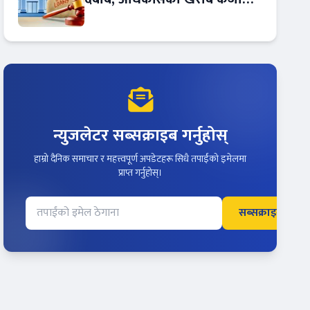
बढ्दो !
न्युजलेटर सब्सक्राइब गर्नुहोस्
हाम्रो दैनिक समाचार र महत्त्वपूर्ण अपडेटहरू सिधै तपाईंको इमेलमा
प्राप्त गर्नुहोस्।
सब्सक्राइब