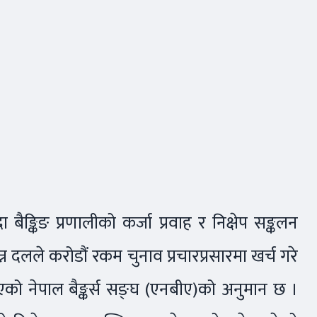
ङ्किङ प्रणालीको कर्जा प्रवाह र निक्षेप सङ्कलन
न्न दलले करोडौं रकम चुनाव प्रचारप्रसारमा खर्च गरे
एको नेपाल बैङ्कर्स सङ्घ (एनबीए)को अनुमान छ ।