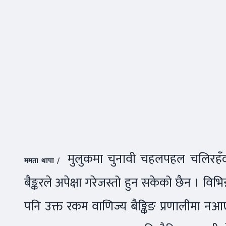
मुलुकमा चुनावी चहलपहल चलिरहँदा बै
ममता थापा /
बैङ्करले अपेक्षा गरेजस्तो हुन सकेको छैन । विभि
पनि उक्त रकम वाणिज्य बैङ्किङ प्रणालीमा नआ