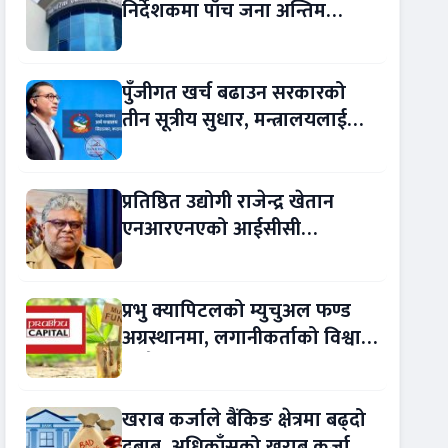
निर्देशकमा पाँच जना अन्तिम
प्रतिस्पर्धामा
पुँजीगत खर्च बढाउन सरकारको
तीन सूत्रीय सुधार, मन्त्रालयलाई
रकमान्तरको अधिकार
प्रतिष्ठित उद्योगी राजेन्द्र खेतान
एनआरएनएको आईसीसी
सल्लाहकार नियुक्त
प्रभु क्यापिटलको म्युचुअल फण्ड
अग्रस्थानमा, लगानीकर्ताको विश्वास
बढ्दै
खराब कर्जाले बैंकिङ क्षेत्रमा बढ्दो
दबाब, अधिकाँसको खराब कर्जा