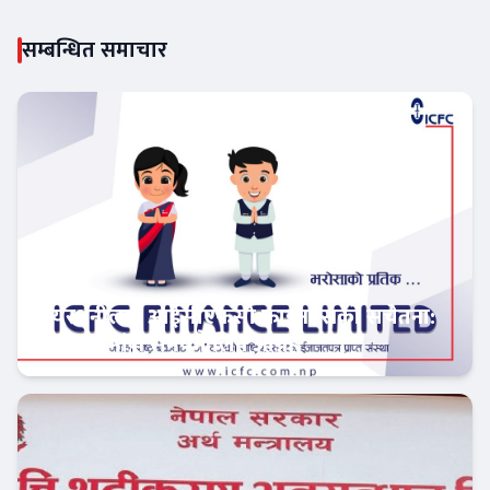
सम्बन्धित समाचार
सेयरधनीलाई आईसीएफसी फाइनान्सको सचेतना:
बाँकी लाभांश समयमै लिन आग्रह
फिन–टेक