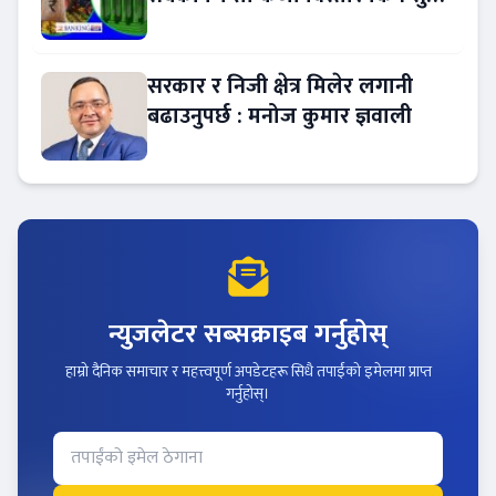
?
सरकार र निजी क्षेत्र मिलेर लगानी
बढाउनुपर्छ : मनोज कुमार ज्ञवाली
न्युजलेटर सब्सक्राइब गर्नुहोस्
हाम्रो दैनिक समाचार र महत्त्वपूर्ण अपडेटहरू सिधै तपाईंको इमेलमा प्राप्त
गर्नुहोस्।