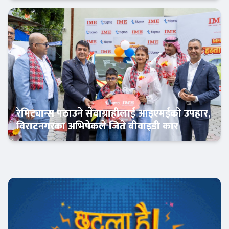
बैंक-वित्त
रेमिट्यान्स पठाउने सेवाग्राहीलाई आइएमईको उपहार,
विराटनगरका अभिषेकले जिते बीवाइडी कार
अटो-मार्केट