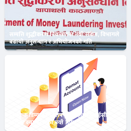
सम्पत्ति शुद्धीकरण नियन्त्रणमा नयाँ संकेत, विभागले
बढायो अनुसन्धान र अभियोजनको गति
अर्थतन्त्र
निःशुल्क डिम्याट र विशेष छुटसहित एनआईसी
एशिया क्यापिटलको नयाँ अफर