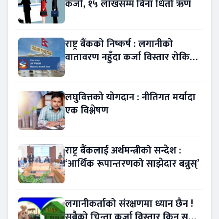
कर्जा, १५ लाखसम्म बिना धितो ऋण
राष्ट्र बैंकको निष्कर्ष : लगानीको
वातावरण नहुँदा कर्जा विस्तार रोकियो
!
लघुवित्तको योगदान : नीतिगत मर्यादा
एक विश्लेषण
राष्ट्र बैंकलाई अर्थमन्त्रीको सन्देश :
‘आर्थिक रूपान्तरणको साझेदार बन्नुस्’
लगानीकर्ताको संरक्षणमा ध्यान छैन !
सबैको चिन्ता कर्जा विस्तार किन सुस्त