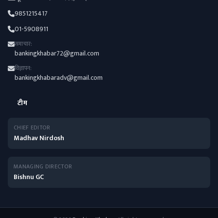
9851215417
01-5908911
समाचार:
bankingkhabar72@gmail.com
विज्ञापन:
bankingkhabaradv@gmail.com
टीम
CHIEF EDITOR
Madhav Nirdosh
MANAGING DIRECTOR
Bishnu GC