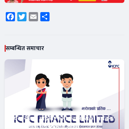
Facebook
Twitter
Email
Share
सम्बन्धित समाचार
सेयरधनीलाई आईसीएफसी फाइनान्सको सचेतना:
बाँकी लाभांश समयमै लिन आग्रह