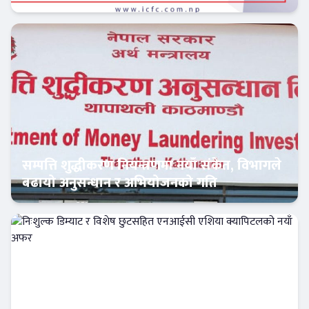
फिन–टेक
सम्पत्ति शुद्धीकरण नियन्त्रणमा नयाँ संकेत, विभागले
बढायो अनुसन्धान र अभियोजनको गति
अर्थतन्त्र