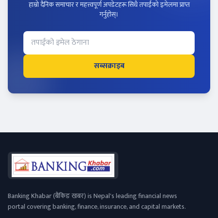
हाम्रो दैनिक समाचार र महत्त्वपूर्ण अपडेटहरू सिधै तपाईंको इमेलमा प्राप्त
गर्नुहोस्।
सब्सक्राइब
Banking Khabar (बैंकिङ खबर) is Nepal's leading financial news
portal covering banking, finance, insurance, and capital markets.