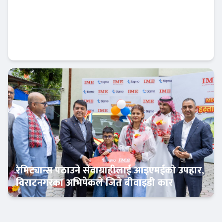
निःशुल्क डिम्याट र विशेष छुटसहित एनआईसी
एशिया क्यापिटलको नयाँ अफर
बैंक-वित्त
रेमिट्यान्स पठाउने सेवाग्राहीलाई आइएमईको उपहार,
विराटनगरका अभिषेकले जिते बीवाइडी कार
अटो-मार्केट