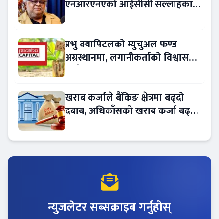
एनआरएनएको आईसीसी सल्लाहकार
नियुक्त
प्रभु क्यापिटलको म्युचुअल फण्ड
अग्रस्थानमा, लगानीकर्ताको विश्वास
बढ्दै
खराब कर्जाले बैंकिङ क्षेत्रमा बढ्दो
दबाब, अधिकाँसको खराब कर्जा बढ्दो
!
न्युजलेटर सब्सक्राइब गर्नुहोस्