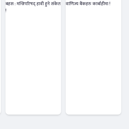
राष्ट्र बैंकको
राष्ट्र बैंकको
स्वायत्ततामाथि
निर्देशन अटेर गर्ने
नयाँ बहस :
३ वाणिज्य बैंकहरु
मन्त्रिपरिषद् हावी
कार्बाहीमा !
हुने संकेत !
आजको विशेष
Banner News