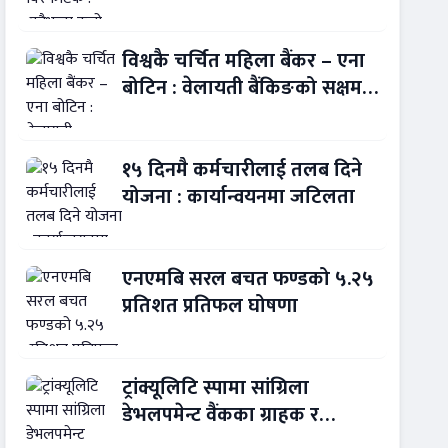
बन्यो बैंकिङ कसुर
विश्वकै चर्चित महिला बैंकर – एना
बोटिन : वेलायती बैंकिङको सक्षम
नेतृत्व !
१५ दिनमै कर्मचारीलाई तलब दिने
योजना : कार्यान्वयनमा जटिलता
एनएमबि सरल बचत फण्डको ५.२५
प्रतिशत प्रतिफल घोषणा
ट्रांक्यूलिटि स्पामा सांग्रिला
डेभलपमेन्ट वैंकका ग्राहक र
कर्मचारीले छुट पाउने