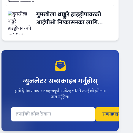
गुमखोला थाङ्कुरे हाइड्रोपावरको
आईपीओ निष्कासनका लागि
आरबीबी मर्चेन्ट नियुक्त
न्युजलेटर सब्सक्राइब गर्नुहोस्
हाम्रो दैनिक समाचार र महत्त्वपूर्ण अपडेटहरू सिधै तपाईंको इमेलमा
प्राप्त गर्नुहोस्।
सब्सक्राइब