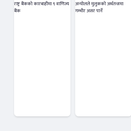
नियामकीय
राज्यको आर्थिक
व्यवस्था उल्लंघन :
नीतिमा हुने
राष्ट्र बैंकको
अन्योलले
कारबाहीमा ९
मुलुकको
वाणिज्य बैंक
अर्थतन्त्रमा गम्भीर
आजको विशेष
Banner News