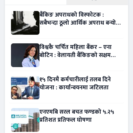
बैंकिङ अपराधको विस्फोटक :
सबैभन्दा ठूलो आर्थिक अपराध बन्यो
बैंकिङ कसुर
विश्वकै चर्चित महिला बैंकर – एना
बोटिन : वेलायती बैंकिङको सक्षम
नेतृत्व !
१५ दिनमै कर्मचारीलाई तलब दिने
योजना : कार्यान्वयनमा जटिलता
एनएमबि सरल बचत फण्डको ५.२५
प्रतिशत प्रतिफल घोषणा