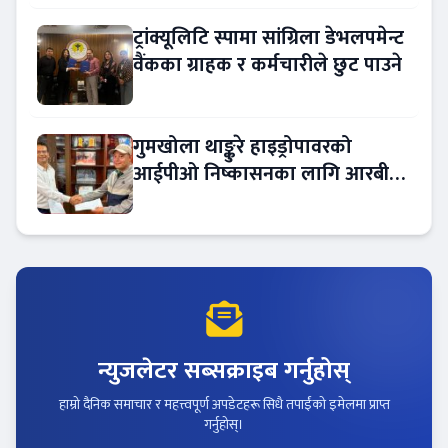
ट्रांक्यूलिटि स्पामा सांग्रिला डेभलपमेन्ट
वैंकका ग्राहक र कर्मचारीले छुट पाउने
गुमखोला थाङ्कुरे हाइड्रोपावरको
आईपीओ निष्कासनका लागि आरबीबी
मर्चेन्ट नियुक्त
न्युजलेटर सब्सक्राइब गर्नुहोस्
हाम्रो दैनिक समाचार र महत्त्वपूर्ण अपडेटहरू सिधै तपाईंको इमेलमा प्राप्त
गर्नुहोस्।