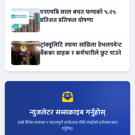
एनएमबि सरल बचत फण्डको ५.२५
प्रतिशत प्रतिफल घोषणा
ट्रांक्यूलिटि स्पामा सांग्रिला डेभलपमेन्ट
वैंकका ग्राहक र कर्मचारीले छुट पाउने
न्युजलेटर सब्सक्राइब गर्नुहोस्
हाम्रो दैनिक समाचार र महत्त्वपूर्ण अपडेटहरू सिधै तपाईंको इमेलमा प्राप्त
गर्नुहोस्।