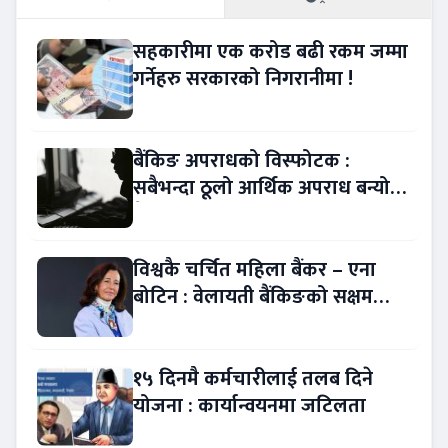
सहकारीमा एक करोड बढी रकम जम्मा
गर्नेहरु सरकारको निगरानीमा !
बैंकिङ अपराधको विस्फोटक :
सबैभन्दा ठूलो आर्थिक अपराध बन्यो
बैंकिङ कसुर
विश्वकै चर्चित महिला बैंकर – एना
बोटिन : वेलायती बैंकिङको सक्षम
नेतृत्व !
१५ दिनमै कर्मचारीलाई तलब दिने
योजना : कार्यान्वयनमा जटिलता