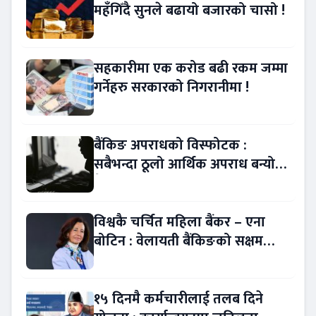
महँगिँदै सुनले बढायो बजारको चासो !
सहकारीमा एक करोड बढी रकम जम्मा
गर्नेहरु सरकारको निगरानीमा !
बैंकिङ अपराधको विस्फोटक :
सबैभन्दा ठूलो आर्थिक अपराध बन्यो
बैंकिङ कसुर
विश्वकै चर्चित महिला बैंकर – एना
बोटिन : वेलायती बैंकिङको सक्षम
नेतृत्व !
१५ दिनमै कर्मचारीलाई तलब दिने