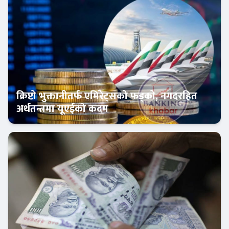
क्रिप्टो भुक्तानीतर्फ एमिरेट्सको फड्को, नगदरहित
अर्थतन्त्रमा यूएईको कदम
अन्तर्राष्ट्रिय बैंकिङ