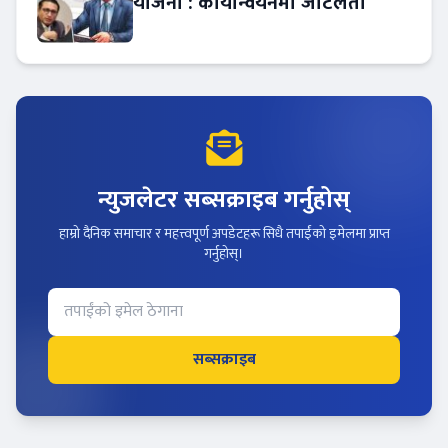
योजना : कार्यान्वयनमा जटिलता
न्युजलेटर सब्सक्राइब गर्नुहोस्
हाम्रो दैनिक समाचार र महत्त्वपूर्ण अपडेटहरू सिधै तपाईंको इमेलमा प्राप्त
गर्नुहोस्।
सब्सक्राइब