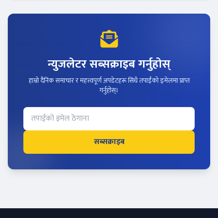
न्युजलेटर सब्सक्राइब गर्नुहोस्
हाम्रो दैनिक समाचार र महत्त्वपूर्ण अपडेटहरू सिधै तपाईंको इमेलमा प्राप्त
गर्नुहोस्।
सब्सक्राइब