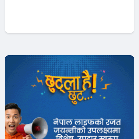
वित्तीय ठगीबाट जोगिन राष्ट्र बैंकको आग्रह, यी संकेत
देखिए सचेत बन्नुहोस्
आजको विशेष