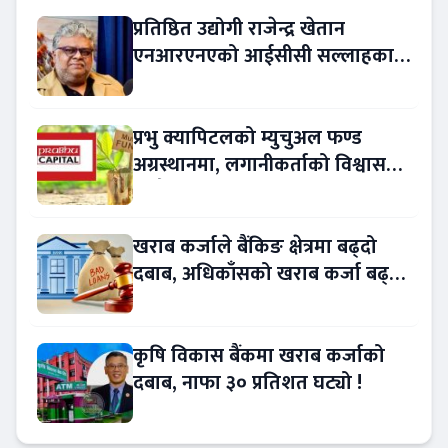
प्रतिष्ठित उद्योगी राजेन्द्र खेतान
एनआरएनएको आईसीसी सल्लाहकार
नियुक्त
प्रभु क्यापिटलको म्युचुअल फण्ड
अग्रस्थानमा, लगानीकर्ताको विश्वास
बढ्दै
खराब कर्जाले बैंकिङ क्षेत्रमा बढ्दो
दबाब, अधिकाँसको खराब कर्जा बढ्दो
!
कृषि विकास बैंकमा खराब कर्जाको
दबाब, नाफा ३० प्रतिशत घट्यो !