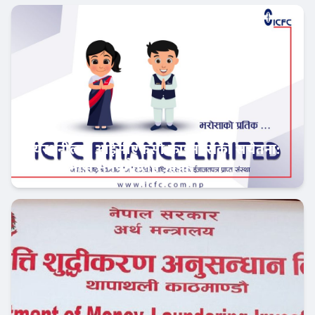
सेयरधनीलाई आईसीएफसी फाइनान्सको सचेतना:
बाँकी लाभांश समयमै लिन आग्रह
फिन–टेक