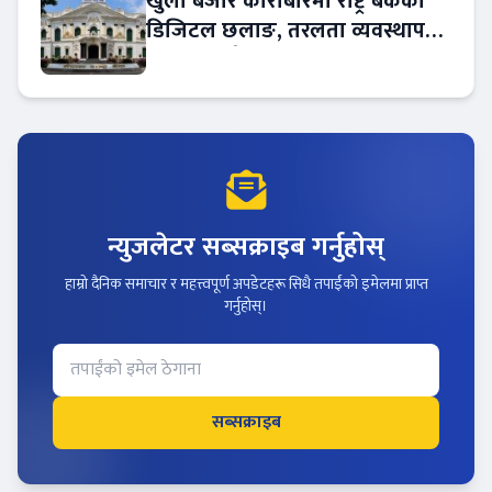
खुला बजार कारोबारमा राष्ट्र बैंकको
डिजिटल छलाङ, तरलता व्यवस्थापन
थप प्रविधिमैत्री
न्युजलेटर सब्सक्राइब गर्नुहोस्
हाम्रो दैनिक समाचार र महत्त्वपूर्ण अपडेटहरू सिधै तपाईंको इमेलमा प्राप्त
गर्नुहोस्।
सब्सक्राइब