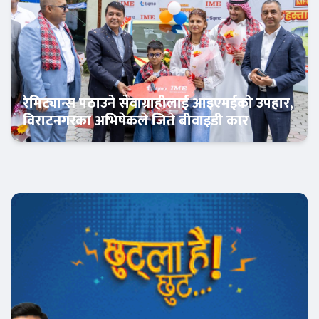
रेमिट्यान्स पठाउने सेवाग्राहीलाई आइएमईको उपहार,
विराटनगरका अभिषेकले जिते बीवाइडी कार
अटो-मार्केट