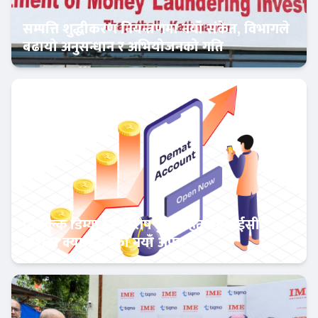
सम्पत्ति शुद्धीकरण नियन्त्रणमा नयाँ संकेत, विभागले
बढायो अनुसन्धान र अभियोजनको गति
अर्थतन्त्र
निःशुल्क डिम्याट र विशेष छुटसहित एनआईसी
एशिया क्यापिटलको नयाँ अफर
बैंक-वित्त