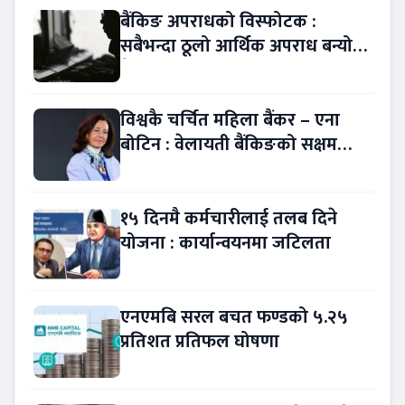
बैंकिङ अपराधको विस्फोटक :
सबैभन्दा ठूलो आर्थिक अपराध बन्यो
बैंकिङ कसुर
विश्वकै चर्चित महिला बैंकर – एना
बोटिन : वेलायती बैंकिङको सक्षम
नेतृत्व !
१५ दिनमै कर्मचारीलाई तलब दिने
योजना : कार्यान्वयनमा जटिलता
एनएमबि सरल बचत फण्डको ५.२५
प्रतिशत प्रतिफल घोषणा