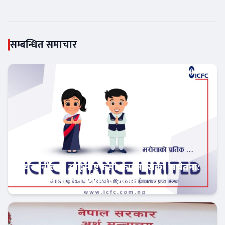
सम्बन्धित समाचार
सेयरधनीलाई आईसीएफसी फाइनान्सको सचेतना:
बाँकी लाभांश समयमै लिन आग्रह
फिन–टेक