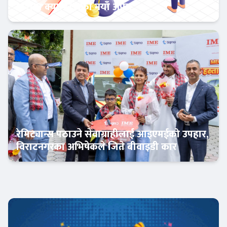
एशिया क्यापिटलको नयाँ अफर
बैंक-वित्त
रेमिट्यान्स पठाउने सेवाग्राहीलाई आइएमईको उपहार,
विराटनगरका अभिषेकले जिते बीवाइडी कार
अटो-मार्केट