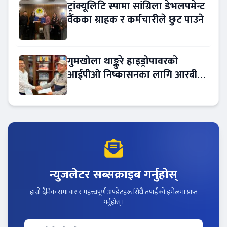
ट्रांक्यूलिटि स्पामा सांग्रिला डेभलपमेन्ट
वैंकका ग्राहक र कर्मचारीले छुट पाउने
गुमखोला थाङ्कुरे हाइड्रोपावरको
आईपीओ निष्कासनका लागि आरबीबी
मर्चेन्ट नियुक्त
न्युजलेटर सब्सक्राइब गर्नुहोस्
हाम्रो दैनिक समाचार र महत्त्वपूर्ण अपडेटहरू सिधै तपाईंको इमेलमा प्राप्त
गर्नुहोस्।