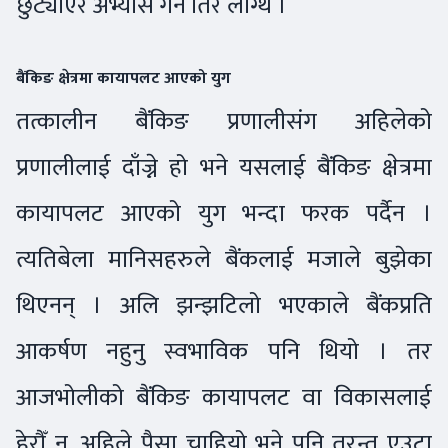
छुट्याएर अभ्यास गर्न तिर लाग्थे ।
बैंकिङ क्षेत्रमा कायापलट आएको युग
तत्कालीन बैंकिङ प्रणालीसंग अहिलेको
प्रणालीलाई दाँज्ने हो भने यसलाई बैंकिङ क्षेत्रमा
कायापलट आएको युग भन्दा फरक पर्दैन ।
त्यतिबेला मानिसहरुले बैंकलाई मजाले बुझेका
थिएनन् । अलि झन्झटिलो भएकाले बैंकप्रति
आकर्षण नहुनु स्वभाविक पनि थियो । तर
आजभोलीको बैंकिङ कायापलट वा विकासलाई
हेरौँ न, अहिले पैसा चाहियो भने पनि तुरन्त एउटा