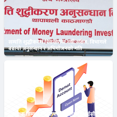
सम्पत्ति शुद्धीकरण नियन्त्रणमा नयाँ संकेत, विभागले
बढायो अनुसन्धान र अभियोजनको गति
अर्थतन्त्र
निःशुल्क डिम्याट र विशेष छुटसहित एनआईसी