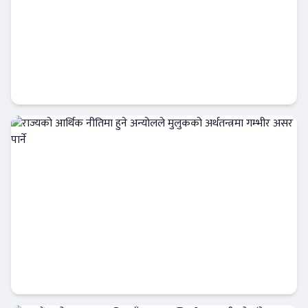
नियामकीय व्यवस्था उल्लंघन : राष्ट्र बैंकको
कारबाहीमा ९ वाणिज्य बैंक
आजको विशेष
राज्यको आर्थिक नीतिमा हुने अन्योलले मुलुकको
अर्थतन्त्रमा गम्भीर असर पार्ने