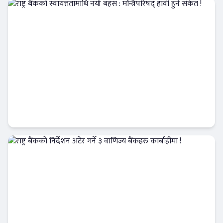
Banner News
राष्ट्र बैंकको स्वायत्ततामाथि नयाँ बहस : मन्त्रिपरिषद्
हावी हुने संकेत !
आजको विशेष