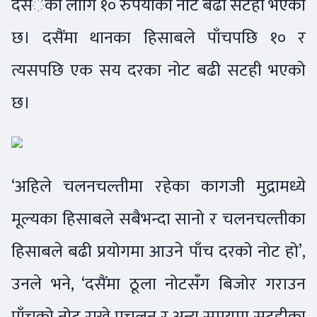
दसंैका लागि १० रुपैयाँको नोट बढी सटही भएको
छ। दसैंमा थानका हिसाबले पाँचपछि १० र
त्यसपछि एक सय दरका नोट बढी सटही भएको
छ।
‘अहिले चलनचल्तीमा रहेका कागजी मुद्रामध्ये
मूल्यका हिसाबले सबैभन्दा सानो र चलनचल्तीका
हिसाबले बढी प्रयोगमा आउने पाँच दरको नोट हो’,
उनले भने, ‘दसैंमा ठूला नोटसँग बिजोर गराउन
पाँचको नोट राख्ने प्रचलन र अन्य समयमा सटहीका